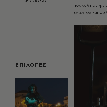
5’ ΔΙΑΒΑΣΜΑ
ποστάλ που φτιά
εντόπισε κάπου 
EΠΙΛΟΓΈΣ