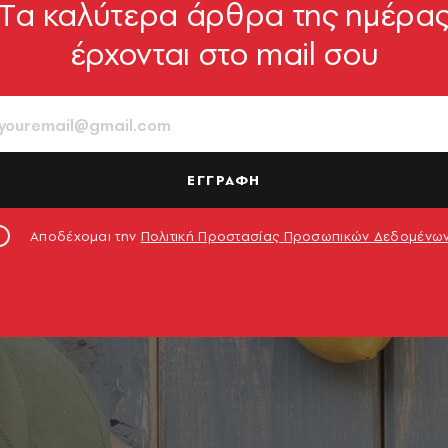
Tα καλύτερα άρθρα της ημέρα
έρχονται στο mail σου
ΕΓΓΡΑΦΗ
Αποδέχομαι την
Πολιτική Προστασίας Προσωπικών Δεδομένω