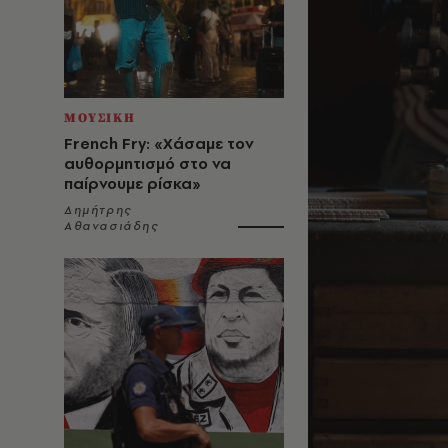
ΜΟΥΣΙΚΗ
French Fry: «Χάσαμε τον
αυθορμητισμό στο να
παίρνουμε ρίσκα»
Δημήτρης
Αθανασιάδης