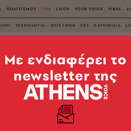
Α
ΠΟΛΙΤΙΣΜΟΣ
LIFE
LOOK
YOUR VOICE
VIRAL
Ζ
ΛΛΟΝ
ΤΕΧΝΟΛΟΓΙΑ - ΕΠΙΣΤΗΜΗ
ΣΕΞ
ΚΑΤΟΙΚΙΔΙΑ
LI
Mε ενδιαφέρει το
newsletter της
γλυκά raw, τετράδια 