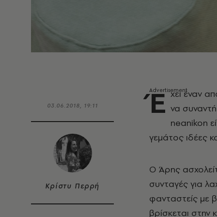
Έ
χει έναν α
03.06.2018, 19:11
να συναντή
neanikon εί
γεμάτος ιδέες κ
Ο Άρης ασχολείτ
συνταγές για λαχ
Κρίστυ Περρή
φανταστείς με 
βρίσκεται στην κ