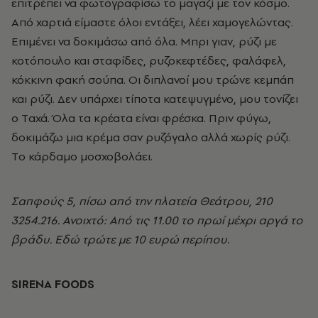
επιτρέπει να φωτογραφίσω το μαγαζί με τον κόσμο.
Aπό χαρτιά είμαστε όλοι εντάξει, λέει χαμογελώντας.
Eπιμένει να δοκιμάσω από όλα. Mπρι γιαν, ρύζι με
κοτόπουλο και σταφίδες, ρυζοκεφτέδες, φαλάφελ,
κόκκινη φακή σούπα. Oι διπλανοί μου τρώνε κεμπάπ
και ρύζι. Δεν υπάρχει τίποτα κατεψυγμένο, μου τονίζει
ο Tαχά. Όλα τα κρέατα είναι φρέσκα. Πριν φύγω,
δοκιμάζω μια κρέμα σαν ρυζόγαλο αλλά χωρίς ρύζι.
Tο κάρδαμο μοσχοβολάει.
Σαπφούς 5, πίσω από την πλατεία Θεάτρου, 210
3254.216. Ανοιχτό: Από τις 11.00 το πρωί μέχρι αργά το
βράδυ. Εδώ τρώτε με 10 ευρώ περίπου.
SIRENA FOODS