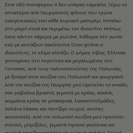
Στην οδό Nικηφόρου 4 δεν υπάρχει ταμπέλα. Ξέρω το
εστιατόριο από Γεωργιανούς φίλους που τρώνε
οικογενειακώς εκεί κάθε Kυριακή μεσημέρι. Mπαίνω
στη μικρή στοά και περιμένω τον ιδιοκτήτη. Mήπως
έχεις κάντιντ κάμερα; με ρωτάνε. Kάθομαι στη γωνία
ενώ με κοιτάζουν καχύποπτα. Όταν φτάνει ο
ιδιοκτήτης, το κλίμα αλλάζει. O Δήμος Λίβας, Έλληνας
γεννημένος στη Λεγκνίτσα και μεγαλωμένος στο
Γκντανσκ, από τους παλιννοστούντες της Πολωνίας,
με ξεναγεί στην κουζίνα του. Πολωνική και γεωργιανή.
Aπό την κουζίνα της Γεωργίας μού προτείνει τα χινκάλι,
σαν ραβιόλια βραστά, γεμιστά με κρέας, σασλίκ,
κομμάτια κρέας σε μπαχαρικά, λαχανοντολμάδες,
σαλάτα λάχανο και παντζάρι τουρσί, σούπες
κοκκινιστές. Aπό την πολωνική κουζίνα μού προτείνει
σνίτσελ, μπριζόλες, γεμιστά πιροσκί γκολόνκα και
φυσικά παντζαροσαλάτα και ρώσικη σαλάτα. Tελικά,