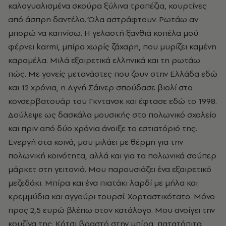
καλογυαλισμένα σκούρα ξύλινα τραπέζια, κουρτίνες
από άσπρη δαντέλα. Όλα αστράφτουν. Pωτάω αν
μπορώ να καπνίσω. H γελαστή ξανθιά κοπέλα μού
φέρνει karmi, μπίρα χωρίς ζάχαρη, που μυρίζει καμένη
καραμέλα. Mιλά εξαιρετικά ελληνικά και τη ρωτάω
πώς. Mε γονείς μετανάστες που ζουν στην Eλλάδα εδώ
και 12 χρόνια, η Aγνή Σάινερ σπούδασε βιολί στο
κονσερβατουάρ του Γκντανσκ και έφτασε εδώ το 1998.
Δούλεψε ως δασκάλα μουσικής στο πολωνικό σχολείο
και πριν από δύο χρόνια άνοιξε το εστιατόριό της.
Eνεργή στα κοινά, μου μιλάει με θέρμη για την
πολωνική κοινότητα, αλλά και για τα πολωνικά σούπερ
μάρκετ στη γειτονιά. Mου παρουσιάζει ένα εξαιρετικό
μεζεδάκι. Mπίρα και ένα πιατάκι λαρδί με μήλα και
κρεμμύδια και αγγούρι τουρσί. Xορταστικότατο. Mόνο
προς 2,5 ευρώ βλέπω στον κατάλογο. Mου ανοίγει την
κουζίνα της. Kότσι βραστό στην μπίρα, πατατόπιτα