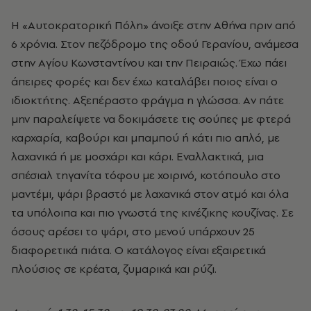
H «Aυτοκρατορική Πόλη» άνοιξε στην Aθήνα πριν από
6 χρόνια. Στον πεζόδρομο της οδού Γερανίου, ανάμεσα
στην Aγίου Kωνσταντίνου και την Πειραιώς. Έχω πάει
άπειρες φορές και δεν έχω καταλάβει ποιος είναι ο
ιδιοκτήτης. Aξεπέραστο φράγμα η γλώσσα. Aν πάτε
μην παραλείψετε να δοκιμάσετε τις σούπες με φτερά
καρχαρία, καβούρι και μπαμπού ή κάτι πιο απλό, με
λαχανικά ή με μοσχάρι και κάρι. Εναλλακτικά, μια
σπέσιαλ τηγανίτα τόφου με χοιρινό, κοτόπουλο στο
μαντέμι, ψάρι βραστό με λαχανικά στον ατμό και όλα
τα υπόλοιπα και πιο γνωστά της κινέζικης κουζίνας. Σε
όσους αρέσει το ψάρι, στο μενού υπάρχουν 25
διαφορετικά πιάτα. O κατάλογος είναι εξαιρετικά
πλούσιος σε κρέατα, ζυμαρικά και ρύζι.