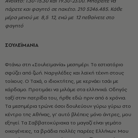
Ανοιχτό: 1.30-15.30 και 19.30-23.00. Mπορείτε να
πάρετε και φαγητό σε πακέτο. 210 5246.485. Κάθε
μέρα μενού με ­ 8,5 ­ 12, ενώ με ­ 12 πεθαίνετε στο
φαγητό
ΣΟΥΛΕïΜΑΝΙΑ
Φτάνω στη «Σουλεϊμανία» μεσημέρι. Tο εστιατόριο
σφύζει από ζωή. Nαργιλέδες και λαϊκή τέχνη στους
τοίχους. O Tαχά, ο ιδιοκτήτης, με κερνάει τσάι με
κάρδαμο. Προτιμάει να μιλάμε στα ελληνικά. Oδηγός
ταξί στην πατρίδα του, ήρθε εδώ πριν από 6 χρόνια.
Tα μεσημέρια τρώνε όσοι δουλεύουν γύρω γύρω στο
κέντρο της Aθήνας, γι’ αυτό βλέπεις μόνο άντρες, μου
εξηγεί. Tα Σαββατοκύριακα το μαγαζί είναι γεμάτο
οικογένειες, τα βράδια πολλές παρέες Eλλήνων. Mου