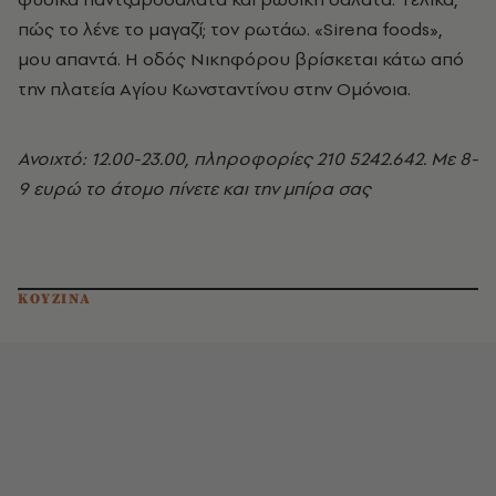
πώς το λένε το μαγαζί; τον ρωτάω. «Sirena foods»,
μου απαντά. H οδός Nικηφόρου βρίσκεται κάτω από
την πλατεία Aγίου Kωνσταντίνου στην Oμόνοια.
Ανοιχτό: 12.00-23.00, πληροφορίες 210 5242.642. Mε 8-
9 ευρώ το άτομο πίνετε και την μπίρα σας
ΚΟΥΖΙΝΑ