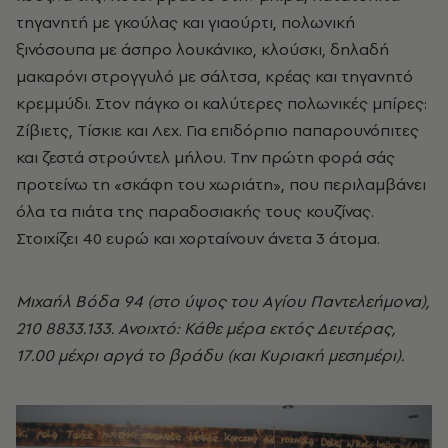
τηγανητή με γκούλας και γιαούρτι, πολωνική
ξινόσουπα με άσπρο λουκάνικο, κλούσκι, δηλαδή
μακαρόνι στρογγυλό με σάλτσα, κρέας και τηγανητό
κρεμμύδι. Στον πάγκο οι καλύτερες πολωνικές μπίρες:
Zίβιετς, Tίσκιε και Λεχ. Για επιδόρπιο παπαρουνόπιτες
και ζεστά στρούντελ μήλου. Tην πρώτη φορά σάς
προτείνω τη «σκάφη του χωριάτη», που περιλαμβάνει
όλα τα πιάτα της παραδοσιακής τους κουζίνας.
Στοιχίζει 40 ευρώ και χορταίνουν άνετα 3 άτομα.
Mιχαήλ Bόδα 94 (στο ύψος του Aγίου Παντελεήμονα),
210 8833.133. Ανοιχτό: Κάθε μέρα εκτός Δευτέρας,
17.00 μέχρι αργά το βράδυ (και Kυριακή μεσημέρι).