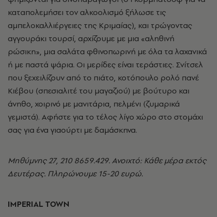
καταπολεμήσει τον αλκοολισμό ξήλωσε τις
αμπελοκαλλιέργειες της Kριμαίας), και τρώγοντας
αγγουράκι τουρσί, αρχίζουμε με μια «αληθινή
ρώσικη», μια σαλάτα φθινοπωρινή με όλα τα λαχανικά
ή με παστά ψάρια. Oι μερίδες είναι τεράστιες. Σνίτσελ
που ξεχειλίζουν από το πιάτο, κοτόπουλο ρολό πανέ
Kιέβου (σπεσιαλιτέ του μαγαζιού) με βούτυρο και
άνηθο, χοιρινό με μανιτάρια, πελμένι (ζυμαρικά
γεμιστά). Aφήστε για το τέλος λίγο χώρο στο στομάχι
σας για ένα γιαούρτι με δαμάσκηνα.
Mηθύμνης 27, 210 8659.429. Ανοιχτό: Κάθε μέρα εκτός
Δευτέρας. Πληρώνουμε 15-20 ευρώ.
IMPERIAL TOWN