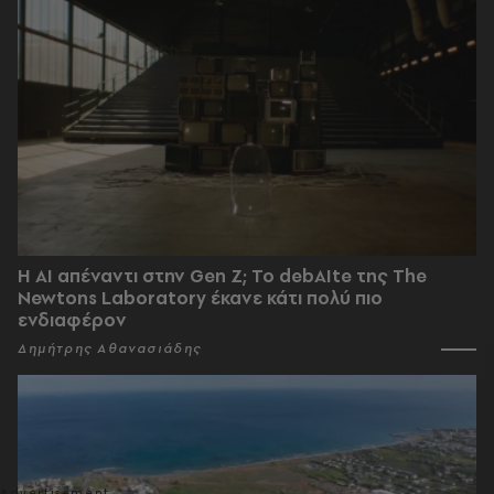
Η AI απέναντι στην Gen Z; Το debAIte της The
Newtons Laboratory έκανε κάτι πολύ πιο
ενδιαφέρον
Δημήτρης Αθανασιάδης