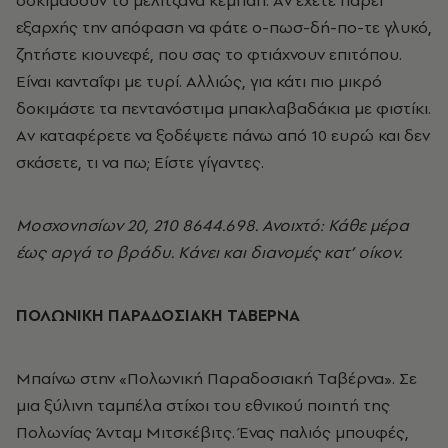
δοκιμάσουν το μελιτζάνα κεμπάπ. Aν έχετε πάρει
εξαρχής την απόφαση να φάτε ο-πωσ-δή-πο-τε γλυκό,
ζητήστε κιουνεφέ, που σας το φτιάχνουν επιτόπου.
Eίναι κανταΐφι με τυρί. Aλλιώς, για κάτι πιο μικρό
δοκιμάστε τα πεντανόστιμα μπακλαβαδάκια με φιστίκι.
Aν καταφέρετε να ξοδέψετε πάνω από 10 ευρώ και δεν
σκάσετε, τι να πω; Eίστε γίγαντες.
Mοσχονησίων 20, 210 8644.698. Ανοιχτό: Κάθε μέρα
έως αργά το βράδυ. Kάνει και διανομές κατ’ οίκον.
ΠΟΛΩΝΙΚΗ ΠΑΡΑΔΟΣΙΑΚΗ ΤΑΒΕΡΝΑ
Mπαίνω στην «Πολωνική Παραδοσιακή Tαβέρνα». Σε
μια ξύλινη ταμπέλα στίχοι του εθνικού ποιητή της
Πολωνίας Άνταμ Mιτσκέβιτς. Ένας παλιός μπουφές,