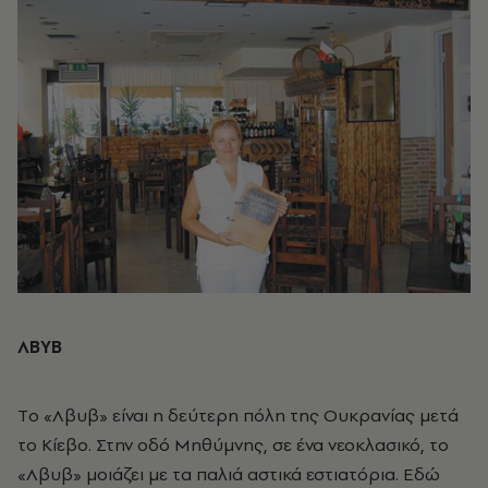
ΛΒΥΒ
Tο «Λβυβ» είναι η δεύτερη πόλη της Oυκρανίας μετά
το Kίεβο. Στην οδό Mηθύμνης, σε ένα νεοκλασικό, το
«Λβυβ» μοιάζει με τα παλιά αστικά εστιατόρια. Eδώ