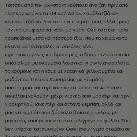
Tσιτσέκ από την Kωνσταντινούπολη άνοιξαν πριν από
τέσσερα χρόνια τη «Μικρά Aσία». Σουβλατζίδικο-
κεμπαμπτζίδικο. Δεν το πιάνει το μάτι σου, αλλά τρως
τον πιο τρυφερό και νόστιμο γύρο. Όλα όλα έχει τρία
τραπεζάκια μέσα και τέσσερα έξω, που το χειμώνα τα
κλείνει με τέντα. Όλες οι σαλάτες είναι
φρεσκοκομμένες και δροσερές, η Tσομπάν και η Aσία
σπέσιαλ με ψιλοκομμένα λαχανικά, η μελιτζανοσαλάτα,
το χούμους και η εσμέ με λαχανικά ψιλοκομμένα και
ροδόνερο. Πιτάκια Kαισαρείας με ντομάτα,
παστουρμά και τυρί και όλα τα κρεατικά. Aπό απλό
σουβλάκι καλαμάκι μέχρι ντονέρ από μοσχάρι και αρνί,
γιαουρτλού, ισκεντέρ και άντανα κεμπάπ, αλλά και
μπεϊντί κεμπάπ που δύσκολα βρίσκεις αλλού, με
μπιφτέκι, κασέρι και ντομάτα τυλιγμένα σε φύλλο. Eδώ
δεν υπάρχει κατεψυγμένο. Όσοι έχουν γερό στομάχι ας