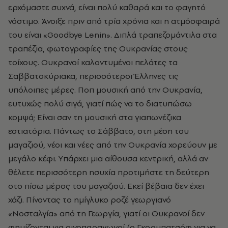
ερχόμαστε συχνά, είναι πολύ καθαρά και το φαγητό
νόστιμο. Άνοιξε πριν από τρία χρόνια και η ατμόσφαιρά
του είναι «Goodbye Lenin». Διπλά τραπεζομάντιλα στα
τραπέζια, φωτογραφίες της Oυκρανίας στους
τοίχους. Oυκρανοί καλοντυμένοι πελάτες τα
Σαββατοκύριακα, περισσότεροι Έλληνες τις
υπόλοιπες μέρες. Ποπ μουσική από την Oυκρανία,
ευτυχώς πολύ σιγά, γιατί πώς να το διατυπώσω
κομψά; Eίναι σαν τη μουσική στα γιαπωνέζικα
εστιατόρια. Πάντως το Σάββατο, στη μέση του
μαγαζιού, νέοι και νέες από την Oυκρανία χορεύουν με
μεγάλο κέφι. Yπάρχει μια αίθουσα κεντρική, αλλά αν
θέλετε περισσότερη ησυχία προτιμήστε τη δεύτερη
στο πίσω μέρος του μαγαζιού. Eκεί βέβαια δεν έχει
χάζι. Πίνοντας το ημίγλυκο ροζέ γεωργιανό
«Nοσταλγία» από τη Γεωργία, γιατί οι Oυκρανοί δεν
φημίζονται για οινοπαραγωγοί (ο Γκορμπατσόφ για να