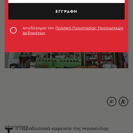
ΕΓΓΡΑΦΗ
Αποδέχομαι την
Πολιτική Προστασίας Προσωπικών
Δεδομένων
Τ
ο παραδοσιακό καφενείο της Μοσχούλας