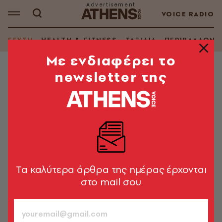
VOICE RADIO
ΓΕΥΣΗ
HEALTH & FITNESS
ΤΑΞΙΔΙΑ
ΠΕΡΙΒΑΛΛΟΝ
Mε ενδιαφέρει το
newsletter της
RESTO
Το πιο όμορφο καφενείο της
Αμοργού
Το «Μοσχουδάκι» το κουμαντάρουν εδώ και 70 χρόνια
γυναίκες
Tα καλύτερα άρθρα της ημέρας έρχονται
Greek Gastronomy Guide / Γιώργος
Πίττας
στο mail σου
15.08.2022, 10:23
1’ ΔΙΑΒΑΣΜΑ