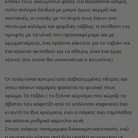
επάνω τους ακουμπούν φίδες (τα θαλασσινά κέδρα,
πολύ σκληρά δένδρα με μικρό όμως κορμό) και
καστανιές, οι οποίες με τη σειρά τους έχουν σαν
πέτσωμα καλάμια και φαρδιές τάβλες. Η σύνθεση της
οροφής με τα υλικά που προαναφέραμε και με
χρωματισμούς, ένα πράσινο electric για το ταβάνι και
ένα κόκκινο vermillion για τα σίδερα, είναι ένα έργο
τέχνης στο οποίο θα υποκλινόταν ο Κουνέλης!
Οι τοίχοι είναι χοντροί από ασβεστωμένες πέτρες και
όπου κάνουν καμάρες φαίνεται το φυσικό τους
χρώμα. Το τεζάκι ( το ξύλινο χώρισμα που χώριζε το
άβατον του καφετζή από το υπόλοιπο καφενείο) έχει
κι αυτό τα ίδια χρώματα, ενώ ο πάγκος έχει ταμπλάδες
και κάποια ρυθμικά καμπύλα κενά.
Στους τοίχους πανέμορφα διακοσμητικά εποχής, ενώ
ο φωτισμός γίνεται από δύο μεγάλα πυροφάνια με