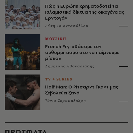
Πώς η Ευρώπη χρηματοδοτεί τα
ισλαμιστικά δίκτυα της οικογένειας
Ερντογάν
Σώτη Τριανταφύλλου
ΜΟΥΣΙΚΗ
French Fry: «Χάσαμε τον
αυθορμητισμό στο να παίρνουμε
ρίσκα»
Δημήτρης Αθανασιάδης
TV + SERIES
Half Man: Ο Ρίτσαρντ Γκαντ μας
ξεβολεύει ξανά
Τάνια Σκραπαλιώρη
ΠΡΟΣΦΑΤΑ