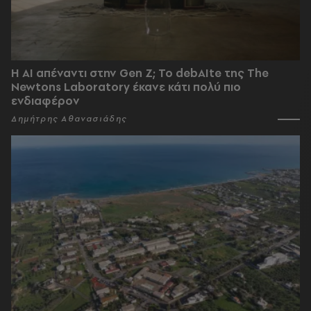
Η AI απέναντι στην Gen Z; Το debAIte της The
Newtons Laboratory έκανε κάτι πολύ πιο
ενδιαφέρον
Δημήτρης Αθανασιάδης