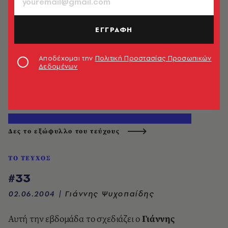
ΕΓΓΡΑΦΗ
Αποδέχομαι την
Πολιτική Προστασίας Προσωπικών
Δεδομένων
Δες το εξώφυλλο του τεύχους
ΤΟ ΤΕΥΧΟΣ
#33
02.06.2004
|
Γιάννης Ψυχοπαίδης
Αυτή την εβδομάδα το σχεδιάζει ο
Γιάννης