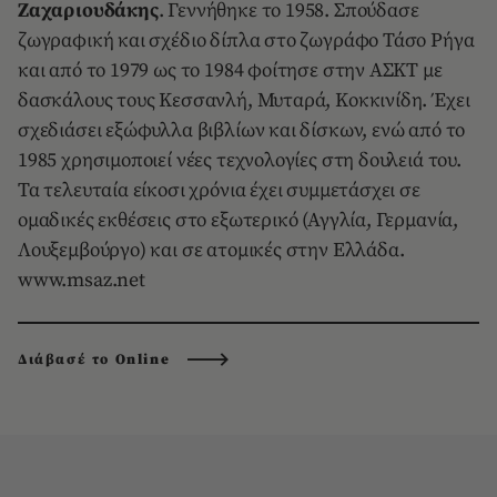
Ζαχαριουδάκης
. Γεννήθηκε το 1958. Σπούδασε
ζωγραφική και σχέδιο δίπλα στο ζωγράφο Τάσο Ρήγα
και από το 1979 ως το 1984 φοίτησε στην ΑΣΚΤ με
δασκάλους τους Κεσσανλή, Μυταρά, Κοκκινίδη. Έχει
σχεδιάσει εξώφυλλα βιβλίων και δίσκων, ενώ από το
1985 χρησιμοποιεί νέες τεχνολογίες στη δουλειά του.
Τα τελευταία είκοσι χρόνια έχει συμμετάσχει σε
ομαδικές εκθέσεις στο εξωτερικό (Αγγλία, Γερμανία,
Λουξεμβούργο) και σε ατομικές στην Ελλάδα.
www.msaz.net
Διάβασέ το Online