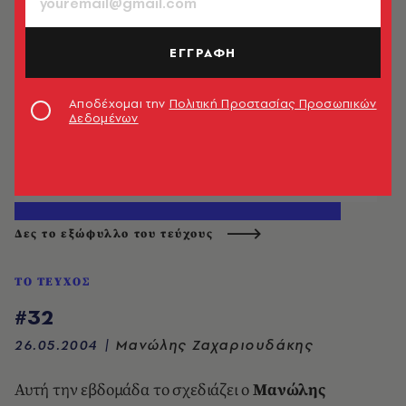
ΕΓΓΡΑΦΗ
Αποδέχομαι την
Πολιτική Προστασίας Προσωπικών
Δεδομένων
Δες το εξώφυλλο του τεύχους
ΤΟ ΤΕΥΧΟΣ
#32
26.05.2004
|
Μανώλης Ζαχαριουδάκης
Αυτή την εβδομάδα το σχεδιάζει ο
Μανώλης