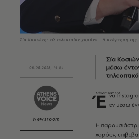
Σία Κοσιώνη: «Ο τελευταίος χορός» - Η ανάρτηση τ
Σία Κοσιών
μέσω έντο
08.05.2026, 14:04
τηλεοπτικ
Έ
να Instagr
εν μέσω έν
Newsroom
Η παρουσιάστρι
χορός», επιβεβα