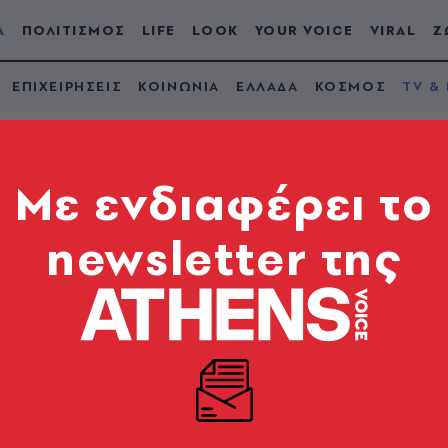
Α
ΠΟΛΙΤΙΣΜΟΣ
LIFE
LOOK
YOUR VOICE
VIRAL
Ζ
ΕΠΙΧΕΙΡΗΣΕΙΣ
ΚΟΙΝΩΝΙΑ
ΕΛΛΑΔΑ
ΚΟΣΜΟΣ
TV &
Mε ενδιαφέρει το
newsletter της
τελευταίος χορός» - 
ρουσιάστριας του ΣΚ
 της από τον τηλεοπτικό σταθμό