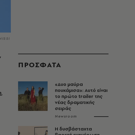
NISSI
ν
ΠΡΟΣΦΑΤΑ
«Δυο μαύρα
πουκάμισα»: Αυτό είναι
η
,
το πρώτο trailer της
νέας δραματικής
σειράς
Newsroom
Η δυσβάσταχτα
βαρετή ενημέρωση