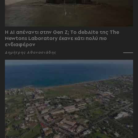
Η AI απέναντι στην Gen Z; Το debAIte της The
Newtons Laboratory έκανε κάτι πολύ πιο
ενδιαφέρον
Δημήτρης Αθανασιάδης