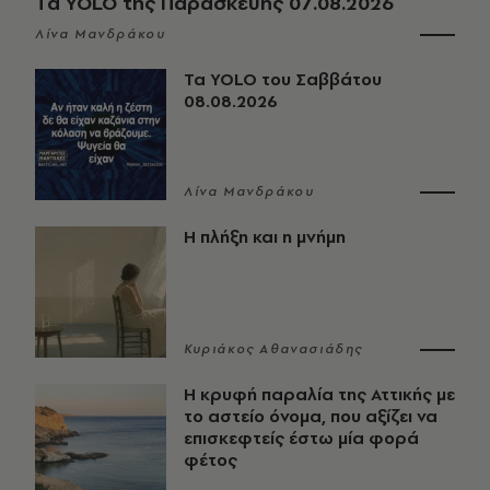
Τα YOLO της Παρασκευής 07.08.2026
Λίνα Μανδράκου
Τα YOLO του Σαββάτου
08.08.2026
Λίνα Μανδράκου
Η πλήξη και η μνήμη
Κυριάκος Αθανασιάδης
Η κρυφή παραλία της Αττικής με
το αστείο όνομα, που αξίζει να
επισκεφτείς έστω μία φορά
φέτος