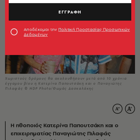
ΕΓΓΡΑΦΗ
Αποδέχομαι την
Πολιτική Προστασίας Προσωπικών
Δεδομένων
Χωριστούς δρόμους θα ακολουθήσουν μετά από 10 χρόνια
έγγαμου βίου η Κατερίνα Παπουτσάκη και ο Παναγιώτης
Πιλαφάς © NDP Photo/Θωμάς Δασκαλάκης
Η ηθοποιός Κατερίνα Παπουτσάκη και ο
επιχειρηματίας Παναγιώτης Πιλαφάς