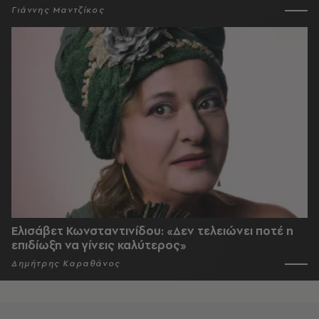
Γιάννης Μαντζίκος
Ελισάβετ Κωνσταντινίδου: «Δεν τελειώνει ποτέ η
επιδίωξη να γίνεις καλύτερος»
Δημήτρης Καραθάνος