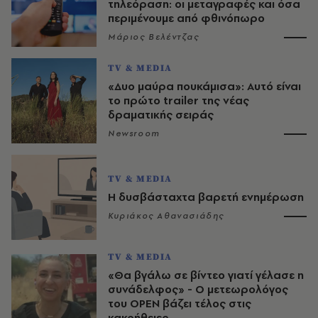
τηλεόραση: οι μεταγραφές και όσα
περιμένουμε από φθινόπωρο
Μάριος Βελέντζας
TV & MEDIA
«Δυο μαύρα πουκάμισα»: Αυτό είναι
το πρώτο trailer της νέας
δραματικής σειράς
Newsroom
TV & MEDIA
Η δυσβάσταχτα βαρετή ενημέρωση
Κυριάκος Αθανασιάδης
TV & MEDIA
«Θα βγάλω σε βίντεο γιατί γέλασε η
συνάδελφος» - Ο μετεωρολόγος
του OPEN βάζει τέλος στις
κακοήθειες