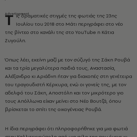
Τ
ις δραματικές στιγμές της φωτιάς της 23ης
Ιουλίου του 2018 στο Μάτι περιγράφει στο νέο
της βίντεο στο κανάλι της στο YouTube η Κάτια
Ζυγούλη.
Όπως λέει, εκείνη μαζί με τον σύζυγό της Σάκη Ρουβά
και τα τρία μεγαλύτερα παιδιά τους, Αναστασία,
Αλέξανδρο κι Αριάδνη ήταν για διακοπές στη γενέτειρα
του τραγουδιστή Κέρκυρα, ενώ οι γονείς της, με τον
αδελφό του Σάκη, Αποστόλη και τον μικρότερο γιο
τους Απόλλωνα είχαν μείνει στο Νέο Βουτζά, όπου
βρίσκεται το σπίτι της οικογένειας Ρουβά.
Η ίδια περιγράφει ότι πληροφορήθηκε για μια φωτιά
στην Καλλιτεχνούπολη από μια φίλη της που έμενε κι