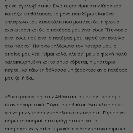
φύγει εγκλωβίστηκε. Εγώ τώρα είμαι στην Κέρκυρα,
κοιτάζω τη θάλασσα, το μόνο που ξέρω είναι ένα
τηλέφωνο του Αποστόλη που μου λέει ότι η φωτιά
έχει φτάσει και ότι ο πατέρας μου είναι εδώ: “Τι εννοείς
είναι εδώ, πού είναι ο πατέρας μου, αφού τον έστειλα
στο πάρκο”. Παίρνω τηλέφωνο τον πατέρα μου, ο
οποίος μου λέει “είμαι καλά, κλείσε” με μία φωνή πολύ
ταλαιπωρημένη και το σήμα κόβεται, η μπαταρία
πέφτει, κοιτάω τη θάλασσα μη ξέροντας αν ο πατέρας
μου ζει ή όχι».
«Επιστρέφοντας στην Αθήνα αυτό που αντικρίσαμε
ήταν σοκαριστικό. Πήγα τα παιδιά σε ένα φιλικό σπίτι
για να μην γυρίσουν καθόλου στην περιοχή. Γύρισα να
πάρω τα απαραίτητα πράγματα και να τα
απομακρύνω γιατί η περιοχή δεν ήταν κατοικήσιμη και