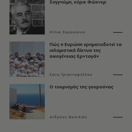
Συγγνώμη, κύριε Φώκνερ
Ντίνα Σαρακηνού
Πώς η Ευρώπη χρηματοδοτεί τα
ισλαμιστικά δίκτυα της
οικογένειας Ερντογάν
Σώτη Τριανταφύλλου
Ο τουρισμός της γουρούνας
Ανδρέας Βασιλιάς