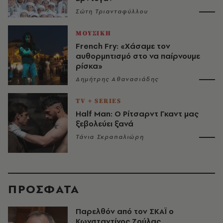
Σώτη Τριανταφύλλου
ΜΟΥΣΙΚΗ
French Fry: «Χάσαμε τον
αυθορμητισμό στο να παίρνουμε
ρίσκα»
Δημήτρης Αθανασιάδης
TV + SERIES
Half Man: Ο Ρίτσαρντ Γκαντ μας
ξεβολεύει ξανά
Τάνια Σκραπαλιώρη
ΠΡΟΣΦΑΤΑ
Παρελθόν από τον ΣΚΑΪ ο
Κωνσταντίνος Ζούλας