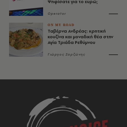
Ψηφίσατε για το ευρώ;
Operator
ON MY ROAD
Ταβέρνα Ανδρέας: κρητική
κουζίνα και μοναδική θέα στην
Αγία Τριάδα Ρεθύμνου
Γιώργος Ζαρζώνης