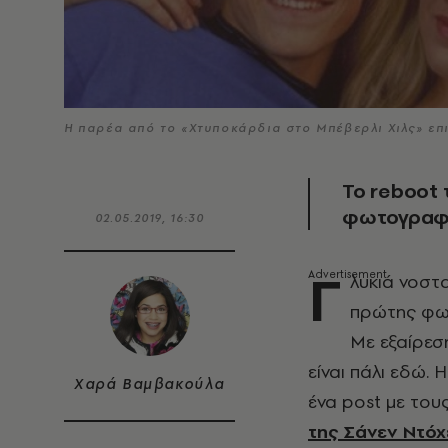
Η παρέα από το «Χτυποκάρδια στο Μπέβερλι Χιλς» επι
Το reboot τ
φωτογραφί
02.05.2019, 16:30
Γ
λυκιά νοστ
πρώτης φωτ
Με εξαίρε
είναι πάλι εδώ.
Χαρά Βαμβακούλα
ένα post με του
της Σάνεν Ντόχ