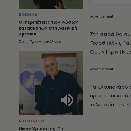
ΚΟΣΜΟΣ
Οι περιπέτειες των Ρώσων
κατασκόπων στη Λατινική
Στη σειρά θα συμ
Αμερική
Σώτη Τριανταφύλλου
Γκαρθ (Κέλι), Ία
Όστιν Γκριν (Ντέι
Τα «Χτυποκάρδια
πρώτο επεισόδιο
τελευταίο τον Μ
ΚΑΤΟΙΚΙΔΙΑ
Νίκος Χρυσάκης: Το