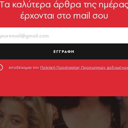
Tα καλύτερα άρθρα της ημέρα
έρχονται στο mail σου
ΕΓΓΡΑΦΗ
Αποδέχομαι την
Πολιτική Προστασίας Προσωπικών Δεδομένω