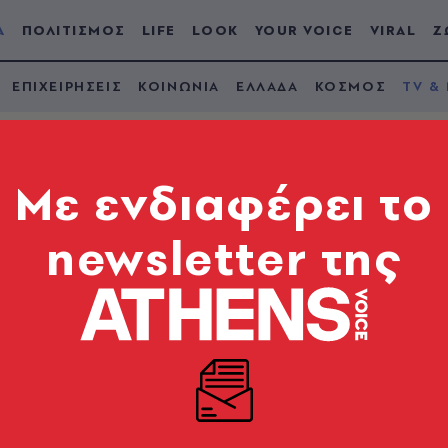
Α
ΠΟΛΙΤΙΣΜΟΣ
LIFE
LOOK
YOUR VOICE
VIRAL
Ζ
ΕΠΙΧΕΙΡΗΣΕΙΣ
ΚΟΙΝΩΝΙΑ
ΕΛΛΑΔΑ
ΚΟΣΜΟΣ
TV &
Mε ενδιαφέρει το
newsletter της
αφία από την επιστ
α στο Μπέβερλι Χιλς
ι πάλι μαζί