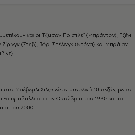
μετέχουν και οι Τζέισον Πρίστλεϊ (Μπράντον), Τζένι
ν Ζίρινγκ (Στηβ), Τόρι Σπέλινγκ (Ντόνα) και Μπράιαν
βιντ).
 στο Μπέβερλι Χιλς» είχαν συνολικά 10 σεζόν, με το
 να προβάλλεται τον Οκτώβριο του 1990 και το
άιο του 2000.