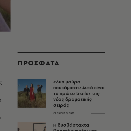
ΠΡΟΣΦΑΤΑ
ς
«Δυο μαύρα
πουκάμισα»: Αυτό είναι
το πρώτο trailer της
α
νέας δραματικής
σειράς
Newsroom
ι
Η δυσβάσταχτα
βαρετή ενημέρωση