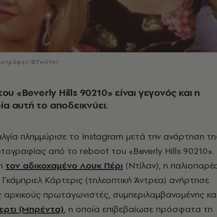
στρέφει/©Twitter
ου «Beverly Hills 90210» είναι γεγονός και η
α αυτή το αποδεικνύει.
αλγία πλημμύρισε το Instagram μετά την ανάρτηση τη
ογραφίας από το reboot του «Beverly Hills 90210».
ση
τον αδικοχαμένο Λουκ Πέρι
(Ντίλαν), η παλιοπαρέ
 Η Γκάμπριελ Κάρτερις (τηλεοπτική Άντρεα) ανήρτησε
ς αρχικούς πρωταγωνιστές, συμπεριλαμβανομένης κα
ερτι (Μπρέντα)
, η οποία επιβεβαίωσε πρόσφατα τη