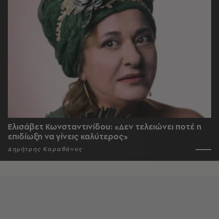
Ελισάβετ Κωνσταντινίδου: «Δεν τελειώνει ποτέ η
επιδίωξη να γίνεις καλύτερος»
Δημήτρης Καραθάνος