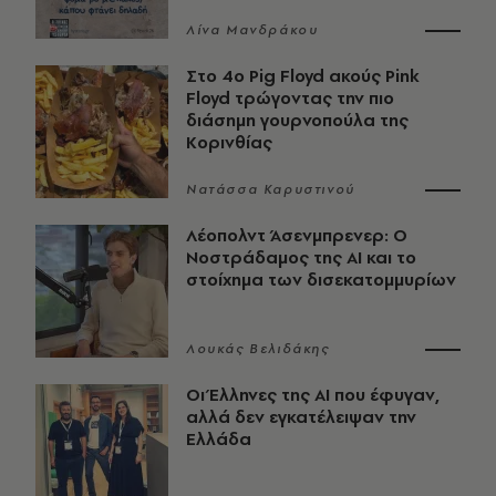
Λίνα Μανδράκου
Στο 4ο Pig Floyd ακούς Pink
Floyd τρώγοντας την πιο
διάσημη γουρνοπούλα της
Κορινθίας
Νατάσσα Καρυστινού
Λέοπολντ Άσενμπρενερ: Ο
Νοστράδαμος της AI και το
στοίχημα των δισεκατομμυρίων
Λουκάς Βελιδάκης
Οι Έλληνες της ΑΙ που έφυγαν,
αλλά δεν εγκατέλειψαν την
Ελλάδα