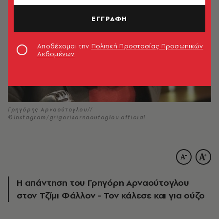
ΕΓΓΡΑΦΗ
Αποδέχομαι την
Πολιτική Προστασίας Προσωπικών
Δεδομένων
Γρηγόρης Αρναούτογλου//
©Instagram/grigorisarnaoutoglou.official
Η απάντηση του Γρηγόρη Αρναούτογλου
στον Τζίμι Φάλλον - Τον κάλεσε και για ούζο