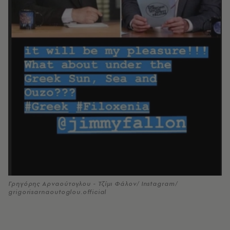
Γρηγόρης Αρναούτογλου - Τζίμι Φάλον/ Instagram/
grigorisarnaoutoglou.official