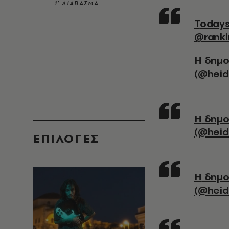
1’ ΔΙΑΒΑΣΜΑ
Todays office @heidiklumintimates #swimwear
@ranki
Η δημο
(@heidi
Η δημοσίευση κοινοποιήθηκε από το χρήστη Heidi Klum
(@heid
EΠΙΛΟΓΈΣ
Η δημοσίευση κοινοποιήθηκε από το χρήστη Heidi Klum
(@heid