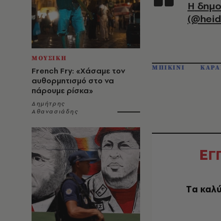
Η δημοσίευση κοινοποιήθηκε από το χρήστη Heidi Klum
(@heid
ΜΟΥΣΙΚΗ
ΜΠΙΚΙΝΙ
ΚΑΡΑ
French Fry: «Χάσαμε τον
αυθορμητισμό στο να
πάρουμε ρίσκα»
Δημήτρης
Αθανασιάδης
Ε
Γ
Tα καλύ
EMAIL