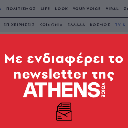
Α
ΠΟΛΙΤΙΣΜΟΣ
LIFE
LOOK
YOUR VOICE
VIRAL
Ζ
ΕΠΙΧΕΙΡΗΣΕΙΣ
ΚΟΙΝΩΝΙΑ
ΕΛΛΑΔΑ
ΚΟΣΜΟΣ
TV &
Mε ενδιαφέρει το
newsletter της
παιξε με τα κύματα τ
αρήκαμε με τη… χαρ