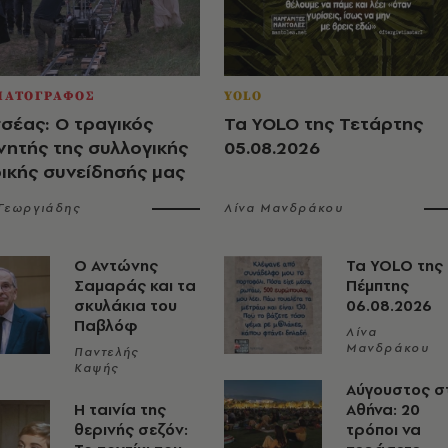
ΜΑΤΟΓΡΑΦΟΣ
YOLO
σέας: Ο τραγικός
Τα YOLO της Τετάρτης
νητής της συλλογικής
05.08.2026
ρικής συνείδησής μας
 Γεωργιάδης
Λίνα Μανδράκου
Ο Αντώνης
Τα YOLO της
Σαμαράς και τα
Πέμπτης
σκυλάκια του
06.08.2026
Παβλόφ
Λίνα
Μανδράκου
Παντελής
Καψής
Αύγουστος σ
Η ταινία της
Αθήνα: 20
θερινής σεζόν:
τρόποι να