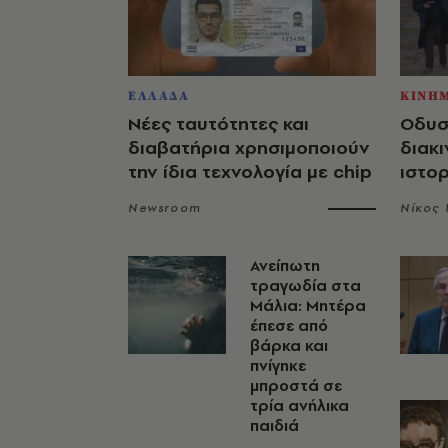
ΕΛΛΑΔΑ
ΚΙΝΗ
Νέες ταυτότητες και
Οδυσ
διαβατήρια χρησιμοποιούν
διακι
την ίδια τεχνολογία με chip
ιστο
Newsroom
Νίκος
Ανείπωτη
τραγωδία στα
Μάλια: Μητέρα
έπεσε από
βάρκα και
πνίγηκε
μπροστά σε
τρία ανήλικα
παιδιά