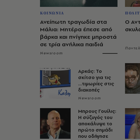
ΚΟΙΝΩΝΙΑ
ΠΟΛΙΤ
Ανείπωτη τραγωδία στα
Ο Αν
Μάλια: Μητέρα έπεσε από
σκυλ
βάρκα και πνίγηκε μπροστά
σε τρία ανήλικα παιδιά
Παντε
Newsroom
Αρκάς: Το
σκίτσο για τις
...τιμωρίες στις
διακοπές
Newsroom
Μπρους Γουίλις:
Η σύζυγός του
αποκάλυψε το
πρώτο σημάδι
που οδήγησε