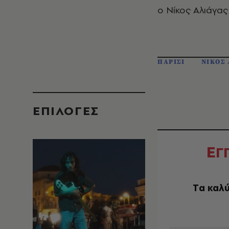
ο Νίκος Αλιάγα
ΠΑΡΙΣΙ
ΝΙΚΟΣ 
EΠΙΛΟΓΈΣ
Ε
Γ
Tα καλύ
EMAIL