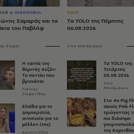
ΙΚΗ & ΟΙΚΟΝΟΜΙΑ
YOLO
τώνης Σαμαράς και τα
Τα YOLO της Πέμπτης
άκια του Παβλόφ
06.08.2026
λής Καψής
Λίνα Μανδράκου
Η ταινία της
Τα YOLO της
θερινής σεζόν:
Τετάρτης
Το ποντίκι που
05.08.2026
βρυχάται
Λίνα
Μανδράκου
Γιάννης
Στεφανίδης
Στο 4ο Pig Fl
Ελπίδα για τη
ακούς Pink F
Δημοκρατία,
τρώγοντας τ
ανησυχία για το
πιο διάσημη
μέλλον (της)
γουρνοπούλ
της Κορινθία
Αριστοτέλης