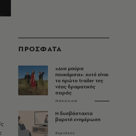
ΠΡΟΣΦΑΤΑ
«Δυο μαύρα
πουκάμισα»: Αυτό είναι
το πρώτο trailer της
νέας δραματικής
σειράς
Newsroom
Η δυσβάσταχτα
βαρετή ενημέρωση
ίς
ε
Κυριάκος