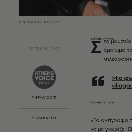
EPA/BRUNO BEBERT
Σ
το μουσείο
08.12.2016, 13:00
ομοίωμα το
τηλεόρασης
Μια φωτογραφία που δημοσίευσε ο χρήστης nikos
aliaga
Newsroom
1’ ΔΙΑΒΑΣΜΑ
«Το αντίγραφο τ
να με γνωρίζει. 