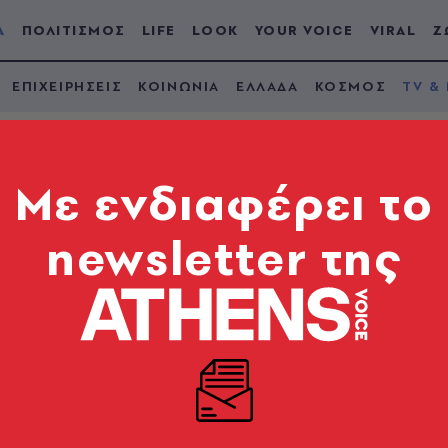
Α
ΠΟΛΙΤΙΣΜΟΣ
LIFE
LOOK
YOUR VOICE
VIRAL
Ζ
ΕΠΙΧΕΙΡΗΣΕΙΣ
ΚΟΙΝΩΝΙΑ
ΕΛΛΑΔΑ
ΚΟΣΜΟΣ
TV &
Mε ενδιαφέρει το
newsletter της
γινε κέρινος (εικόνα
αρίσι