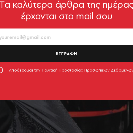
Tα καλύτερα άρθρα της ημέρα
έρχονται στο mail σου
ΕΓΓΡΑΦΗ
Αποδέχομαι την
Πολιτική Προστασίας Προσωπικών Δεδομένω