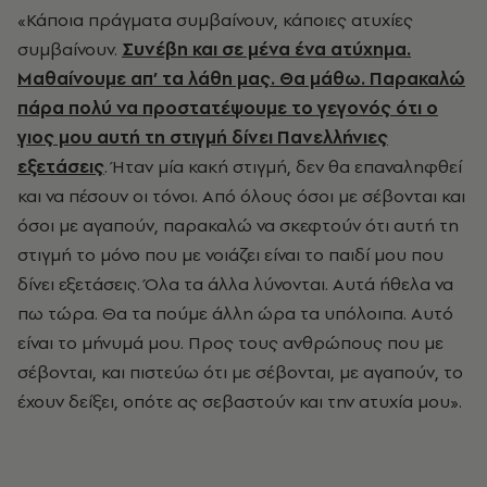
«Κάποια πράγματα συμβαίνουν, κάποιες ατυχίες
συμβαίνουν.
Συνέβη και σε μένα ένα ατύχημα.
Μαθαίνουμε απ’ τα λάθη μας. Θα μάθω. Παρακαλώ
πάρα πολύ να προστατέψουμε το γεγονός ότι ο
γιος μου αυτή τη στιγμή δίνει Πανελλήνιες
εξετάσεις
. Ήταν μία κακή στιγμή, δεν θα επαναληφθεί
και να πέσουν οι τόνοι. Από όλους όσοι με σέβονται και
όσοι με αγαπούν, παρακαλώ να σκεφτούν ότι αυτή τη
στιγμή το μόνο που με νοιάζει είναι το παιδί μου που
δίνει εξετάσεις. Όλα τα άλλα λύνονται. Αυτά ήθελα να
πω τώρα. Θα τα πούμε άλλη ώρα τα υπόλοιπα. Αυτό
είναι το μήνυμά μου. Προς τους ανθρώπους που με
σέβονται, και πιστεύω ότι με σέβονται, με αγαπούν, το
έχουν δείξει, οπότε ας σεβαστούν και την ατυχία μου».