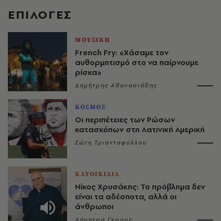
EΠΙΛΟΓΈΣ
ΜΟΥΣΙΚΗ
French Fry: «Χάσαμε τον
αυθορμητισμό στο να παίρνουμε
ρίσκα»
Δημήτρης Αθανασιάδης
ΚΟΣΜΟΣ
Οι περιπέτειες των Ρώσων
κατασκόπων στη Λατινική Αμερική
Σώτη Τριανταφύλλου
ΚΑΤΟΙΚΙΔΙΑ
Νίκος Χρυσάκης: Το πρόβλημα δεν
είναι τα αδέσποτα, αλλά οι
άνθρωποι
Δήμητρα Γκρους