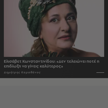
Ελισάβετ Κωνσταντινίδου: «Δεν τελειώνει ποτέ η
επιδίωξη να γίνεις καλύτερος»
Δημήτρης Καραθάνος