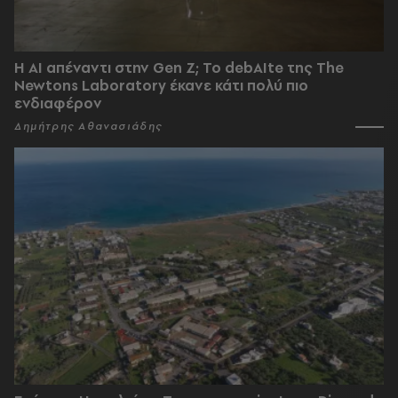
Η AI απέναντι στην Gen Z; Το debAIte της The
Newtons Laboratory έκανε κάτι πολύ πιο
ενδιαφέρον
Δημήτρης Αθανασιάδης