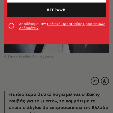
ΕΓΓΡΑΦΗ
Αποδέχομαι την
Πολιτική Προστασίας Προσωπικών
Δεδομένων
O Σάκης Ρουβάς © Instagram
Με ιδιαίτερα θετικά λόγια μίλησε ο Σάκης
Ρουβάς για το «Ferto», το κομμάτι με το
οποίο ο Akylas θα εκπροσωπήσει την Ελλάδα