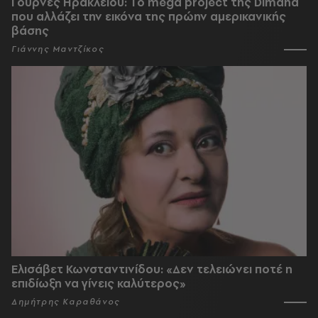
Γούρνες Ηρακλείου: To mega project της Dimand
που αλλάζει την εικόνα της πρώην αμερικανικής
βάσης
Γιάννης Μαντζίκος
Ελισάβετ Κωνσταντινίδου: «Δεν τελειώνει ποτέ η
επιδίωξη να γίνεις καλύτερος»
Δημήτρης Καραθάνος