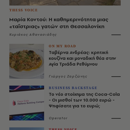
THESS VOICE
Μαρία Κοντού: Η καθημερινότητα μιας
«ταΐστριας» γατών στη Θεσσαλονίκη
Κυριάκος Αθανασιάδης
ON MY ROAD
Ταβέρνα Ανδρέας: κρητική
κουζίνα και μοναδική θέα στην
Αγία Τριάδα Ρεθύμνου
Γιώργος Ζαρζώνης
BUSINESS BACKSTAGE
Το νέο στοίχημα της Coca-Cola
- Οι μισθοί των 10.000 ευρώ -
Ψηφίσατε για το ευρώ;
Operator
THESS VOICE