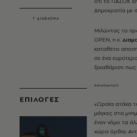
ότι το ΠΑΣΟΚ εί
Δημοκρατία με σ
1’ ΔΙΑΒΑΣΜΑ
Μιλώντας το πρ
OPEN, η κ.
Διαμ
καταθέτει αποσπ
σε ένα ευρύτερο
ξεκαθάρισε πως 
EΠΙΛΟΓΈΣ
«Ωραία ατάκα το
μάγκες στα μνημ
έναν νόμο τα ά
χώρα όρθια. Αντ