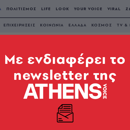
Α
ΠΟΛΙΤΙΣΜΟΣ
LIFE
LOOK
YOUR VOICE
VIRAL
Ζ
ΕΠΙΧΕΙΡΗΣΕΙΣ
ΚΟΙΝΩΝΙΑ
ΕΛΛΑΔΑ
ΚΟΣΜΟΣ
TV &
Mε ενδιαφέρει το
newsletter της
 Ωραία ατάκα το «τζ
μως θυμάμαι τζάμπα
οματική πολιτική