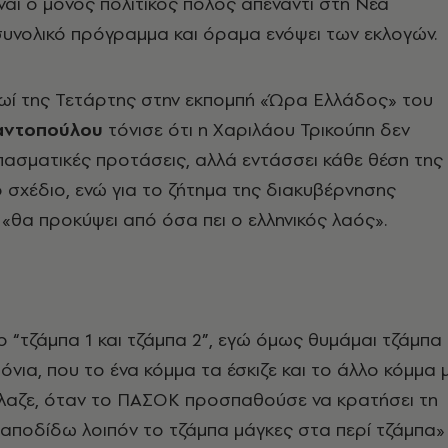
ναι ο μόνος πολιτικός πόλος απέναντι στη Νέα
υνολικό πρόγραμμα και όραμα ενόψει των εκλογών.
ωί της Τετάρτης στην εκπομπή «Ώρα Ελλάδος» του
αντοπούλου
τόνισε ότι η Χαριλάου Τρικούπη δεν
ασματικές προτάσεις, αλλά εντάσσει κάθε θέση της
 σχέδιο, ενώ για το ζήτημα της διακυβέρνησης
«θα προκύψει από όσα πει ο ελληνικός λαός».
 “τζάμπα 1 και τζάμπα 2”, εγώ όμως θυμάμαι τζάμπα
όνια, που το ένα κόμμα τα έσκιζε και το άλλο κόμμα 
λλαζε, όταν το ΠΑΣΟΚ προσπαθούσε να κρατήσει τη
αποδίδω λοιπόν το τζάμπα μάγκες στα περί τζάμπα»