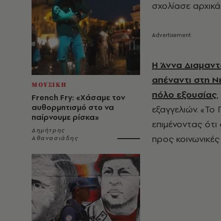
σχολίασε αρχικά
Η Άννα Διαμαντ
απέναντι στη Ν
ΜΟΥΣΙΚΗ
πόλο εξουσίας
French Fry: «Χάσαμε τον
αυθορμητισμό στο να
εξαγγελιών. «Το
παίρνουμε ρίσκα»
επιμένοντας ότι
Δημήτρης
προς κοινωνικές
Αθανασιάδης