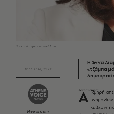
Άννα Διαμαντοπούλου
Η Άννα Δια
«τζάμπα μά
17.06.2026, 13:49
Δημοκρατί
Α
ιχμηρή απέ
μνημονίων
κυβερνητικ
Newsroom