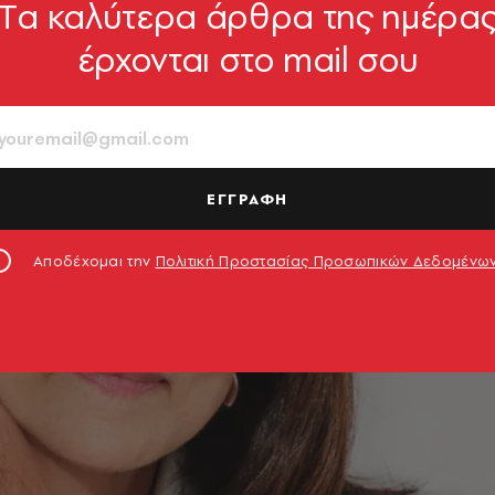
Tα καλύτερα άρθρα της ημέρα
έρχονται στο mail σου
ΕΓΓΡΑΦΗ
Αποδέχομαι την
Πολιτική Προστασίας Προσωπικών Δεδομένω