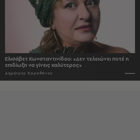
Ελισάβετ Κωνσταντινίδου: «Δεν τελειώνει ποτέ η
επιδίωξη να γίνεις καλύτερος»
Δημήτρης Καραθάνος