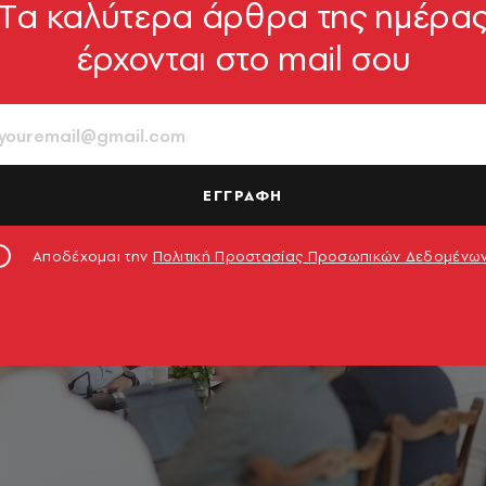
Tα καλύτερα άρθρα της ημέρα
έρχονται στο mail σου
ΕΓΓΡΑΦΗ
Αποδέχομαι την
Πολιτική Προστασίας Προσωπικών Δεδομένω