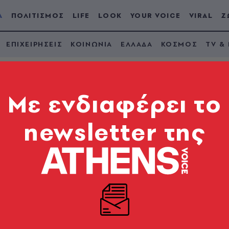
Α
ΠΟΛΙΤΙΣΜΟΣ
LIFE
LOOK
YOUR VOICE
VIRAL
Ζ
ΕΠΙΧΕΙΡΗΣΕΙΣ
ΚΟΙΝΩΝΙΑ
ΕΛΛΑΔΑ
ΚΟΣΜΟΣ
TV &
Mε ενδιαφέρει το
newsletter της
ίμου υπό τον Μητσ
ισχύσεις και μέτρα κ
μικρός αριθμός κρουσμάτων ευλογιάς των αιγοπροβάτ