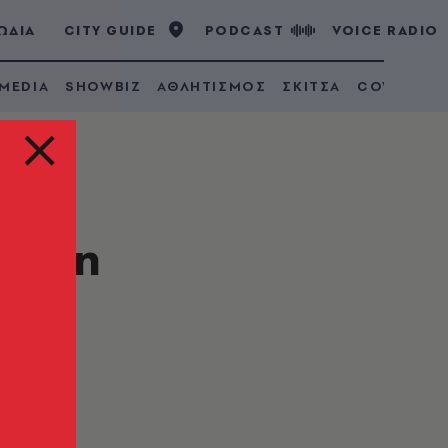
ΩΔΙΑ
CITY GUIDE
PODCAST
VOICE RADIO
 MEDIA
SHOWBIZ
ΑΘΛΗΤΙΣΜΟΣ
ΣΚΙΤΣΑ
COVID 19
οτάκη
ατά
ων