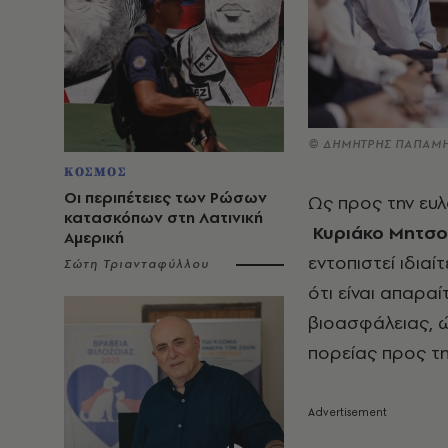
© ΔΗΜΗΤΡΗΣ ΠΑΠΑΜΗ
ΚΟΣΜΟΣ
Οι περιπέτειες των Ρώσων
Ως προς την ευ
κατασκόπων στη Λατινική
Κυριάκο Μητσ
Αμερική
εντοπιστεί ιδια
Σώτη Τριανταφύλλου
ότι είναι απαρα
βιοασφάλειας, ώ
πορείας προς τη