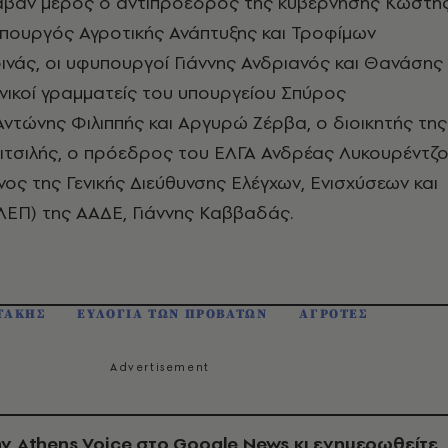
αβαν μέρος ο αντιπρόεδρος της κυβέρνησης Κωστή
υπουργός Αγροτικής Ανάπτυξης και Τροφίμων
νάς, οι υφυπουργοί Γιάννης Ανδριανός και Θανάσης
νικοί γραμματείς του υπουργείου Σπύρος
τώνης Φιλιππής και Αργυρώ Ζέρβα, ο διοικητής της
ιτσιλής, ο πρόεδρος του ΕΛΓΑ Ανδρέας Λυκουρέντζ
νος της Γενικής Διεύθυνσης Ελέγχων, Ενισχύσεων και
ΕΠ) της ΑΑΔΕ, Γιάννης Καββαδάς.
ΤΑΚΗΣ
ΕΥΛΟΓΙΑ ΤΩΝ ΠΡΟΒΑΤΩΝ
ΑΓΡΟΤΕΣ
ν Athens Voice στο Google News κι ενημερωθείτε