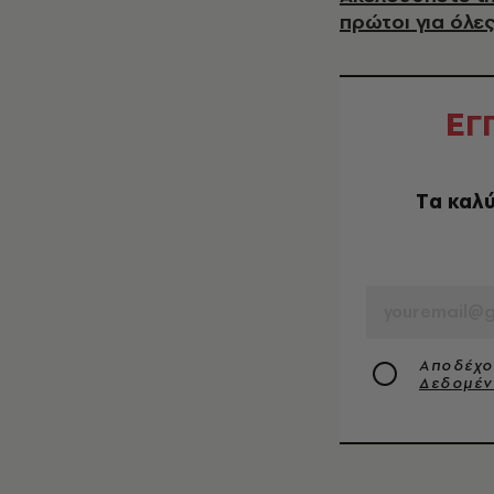
πρώτοι για όλες
Ε
Γ
Tα καλύ
EMAIL
Αποδέχο
Δεδομέ