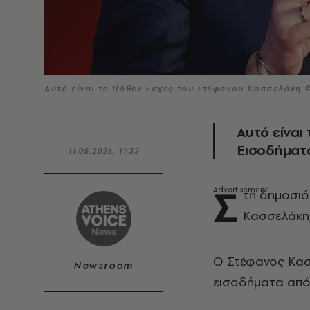
Αυτό είναι το Πόθεν Έσχες του Στέφανου Κασσελάκη 
Αυτό είναι
Εισοδήματα
11.05.2026, 11:32
Σ
τη δημοσιό
Κασσελάκη,
Ο Στέφανος Κασ
Newsroom
εισοδήματα από 