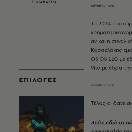
1’ ΔΙΑΒΑΣΜΑ
Το 2024 προχώρ
χρηματοοικονομ
αν και η συνολικ
Κασσελάκης εμφαν
OSIOS LLC με έδ
Vita με έδρα τη
EΠΙΛΟΓΈΣ
Τέλος οι δανεια
Δείτε εδώ το π
επικεφαλής του