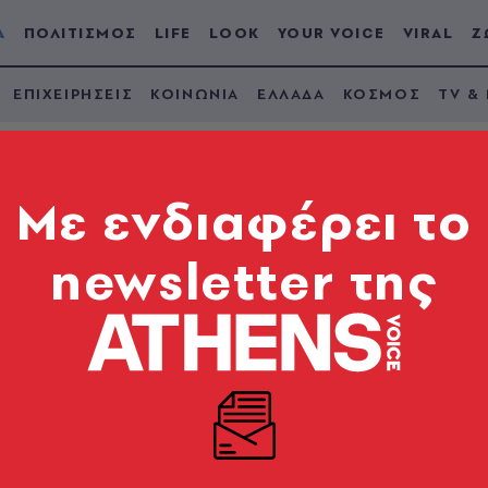
Α
ΠΟΛΙΤΙΣΜΟΣ
LIFE
LOOK
YOUR VOICE
VIRAL
Ζ
ΕΠΙΧΕΙΡΗΣΕΙΣ
ΚΟΙΝΩΝΙΑ
ΕΛΛΑΔΑ
ΚΟΣΜΟΣ
TV &
Mε ενδιαφέρει το
newsletter της
θεν Έσχες του Στέφα
ολιτικών