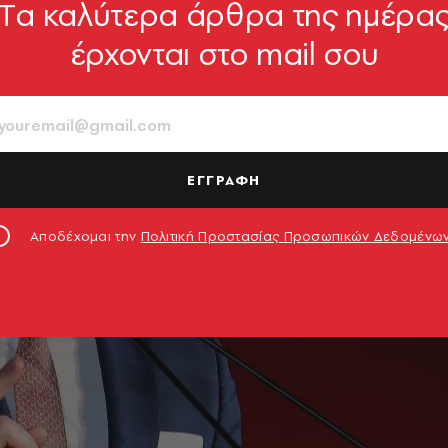
Tα καλύτερα άρθρα της ημέρα
έρχονται στο mail σου
ΕΓΓΡΑΦΗ
Αποδέχομαι την
Πολιτική Προστασίας Προσωπικών Δεδομένω