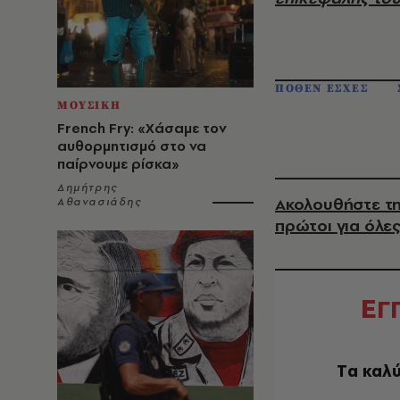
ΠΟΘΕΝ ΕΣΧΕΣ
ΜΟΥΣΙΚΗ
French Fry: «Χάσαμε τον
αυθορμητισμό στο να
παίρνουμε ρίσκα»
Δημήτρης
Ακολουθήστε τη
Αθανασιάδης
πρώτοι για όλες
Ε
Γ
Tα καλύ