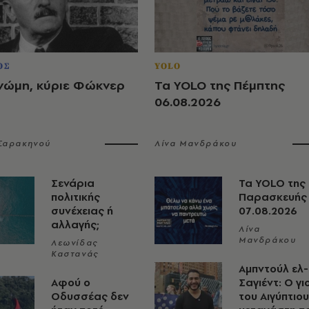
ΟΣ
YOLO
νώμη, κύριε Φώκνερ
Τα YOLO της Πέμπτης
06.08.2026
 Σαρακηνού
Λίνα Μανδράκου
Σενάρια
Τα YOLO της
πολιτικής
Παρασκευής
συνέχειας ή
07.08.2026
αλλαγής;
Λίνα
Μανδράκου
Λεωνίδας
Καστανάς
Αμπντούλ ελ-
Αφού ο
Σαγιέντ: Ο γι
Οδυσσέας δεν
του Αιγύπτιου