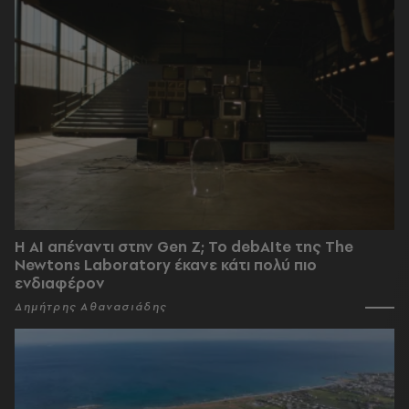
Η AI απέναντι στην Gen Z; Το debAIte της The
Newtons Laboratory έκανε κάτι πολύ πιο
ενδιαφέρον
Δημήτρης Αθανασιάδης