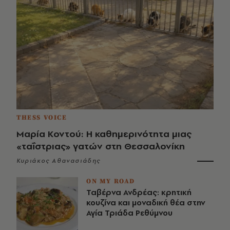
THESS VOICE
Μαρία Κοντού: Η καθημερινότητα μιας
«ταΐστριας» γατών στη Θεσσαλονίκη
Κυριάκος Αθανασιάδης
ON MY ROAD
Ταβέρνα Ανδρέας: κρητική
κουζίνα και μοναδική θέα στην
Αγία Τριάδα Ρεθύμνου