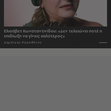
Ελισάβετ Κωνσταντινίδου: «Δεν τελειώνει ποτέ η
επιδίωξη να γίνεις καλύτερος»
Δημήτρης Καραθάνος