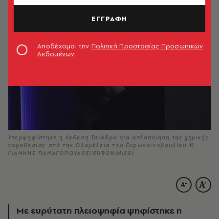
ΕΓΓΡΑΦΗ
Αποδέχομαι την
Πολιτική Προστασίας Προσωπικών
Δεδομένων
Υπερψηφίστηκε η έκθεση Τσιόδρα για απλοποίηση της χημικής
νομοθεσίας από την Ολομέλεια του Ευρωκοινοβουλίου ©
ΓΙΑΝΝΗΣ ΠΑΝΑΓΟΠΟΥΛΟΣ/EUROKINISSI
Με ευρύτατη πλειοψηφία ψηφίστηκε η