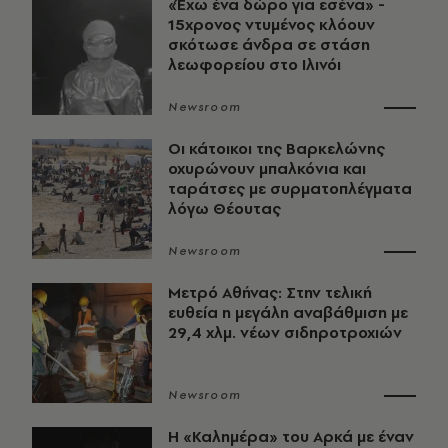
«Έχω ένα δώρο για εσένα» -
15χρονος ντυμένος κλόουν
σκότωσε άνδρα σε στάση
λεωφορείου στο Ιλινόι
Newsroom
Οι κάτοικοι της Βαρκελώνης
οχυρώνουν μπαλκόνια και
ταράτσες με συρματοπλέγματα
λόγω Θέουτας
Newsroom
Μετρό Αθήνας: Στην τελική
ευθεία η μεγάλη αναβάθμιση με
29,4 χλμ. νέων σιδηροτροχιών
Newsroom
Η «Καλημέρα» του Αρκά με έναν