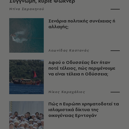
Συγγνώμη, κύριε Φώκνερ
Ντίνα Σαρακηνού
Σενάρια πολιτικής συνέχειας ή
αλλαγής;
Λεωνίδας Καστανάς
Αφού ο Οδυσσέας δεν ήταν
ποτέ τέλειος, πώς περιμένουμε
να είναι τέλεια η Οδύσσεια;
Νίκος Καραχάλιος
Πώς η Ευρώπη χρηματοδοτεί τα
ισλαμιστικά δίκτυα της
οικογένειας Ερντογάν