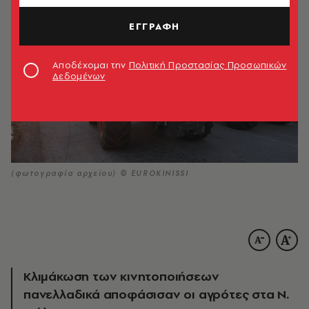
ΕΓΓΡΑΦΗ
Αποδέχομαι την
Πολιτική Προστασίας Προσωπικών
Δεδομένων
(φωτογραφία αρχείου) © EUROKINISSI
Κλιμάκωση των κινητοποιήσεων
πανελλαδικά αποφάσισαν οι αγρότες στα Ν.