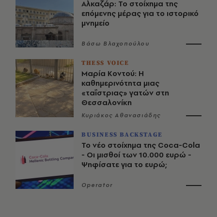
Αλκαζάρ: Το στοίχημα της
επόμενης μέρας για το ιστορικό
μνημείο
Βάσω Βλαχοπούλου
THESS VOICE
Μαρία Κοντού: Η
καθημερινότητα μιας
«ταΐστριας» γατών στη
Θεσσαλονίκη
Κυριάκος Αθανασιάδης
BUSINESS BACKSTAGE
Το νέο στοίχημα της Coca-Cola
- Οι μισθοί των 10.000 ευρώ -
Ψηφίσατε για το ευρώ;
Operator