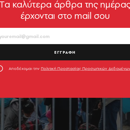
Tα καλύτερα άρθρα της ημέρα
έρχονται στο mail σου
ΕΓΓΡΑΦΗ
Αποδέχομαι την
Πολιτική Προστασίας Προσωπικών Δεδομένω