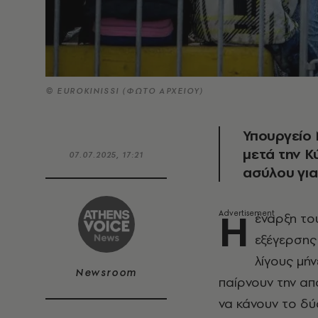
© EUROKINISSI (ΦΩΤΟ ΑΡΧΕΙΟΥ)
Υπουργείο 
μετά την Κ
07.07.2025, 17:21
ασύλου για
Η
έναρξη το
εξέγερσης
λίγους μή
Newsroom
παίρνουν την α
να κάνουν το δύ