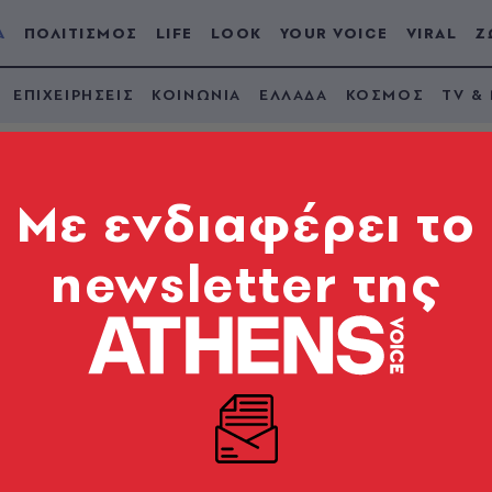
Α
ΠΟΛΙΤΙΣΜΟΣ
LIFE
LOOK
YOUR VOICE
VIRAL
Ζ
ΕΠΙΧΕΙΡΗΣΕΙΣ
ΚΟΙΝΩΝΙΑ
ΕΛΛΑΔΑ
ΚΟΣΜΟΣ
TV &
Mε ενδιαφέρει το
newsletter της
στευσης: Τι αλλάζει
 για τους Σύρους πο
ων στην Ελλάδα