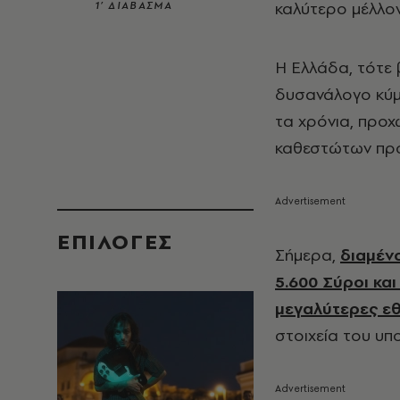
καλύτερο μέλλον
1’ ΔΙΑΒΑΣΜΑ
Η Ελλάδα, τότε 
δυσανάλογο κύμα
τα χρόνια, προ
καθεστώτων πρ
EΠΙΛΟΓΈΣ
Σήμερα,
διαμέν
5.600 Σύροι κα
μεγαλύτερες ε
στοιχεία του υπ