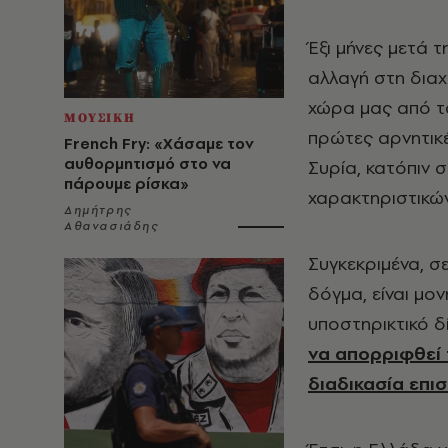
Έξι μήνες μετά 
αλλαγή στη δια
χώρα μας από το
ΜΟΥΣΙΚΗ
πρώτες αρνητικ
French Fry: «Χάσαμε τον
αυθορμητισμό στο να
Συρία, κατόπιν 
πάρουμε ρίσκα»
χαρακτηριστικών
Δημήτρης
Αθανασιάδης
Συγκεκριμένα, σ
δόγμα, είναι μο
υποστηρικτικό 
να απορριφθεί 
διαδικασία επι