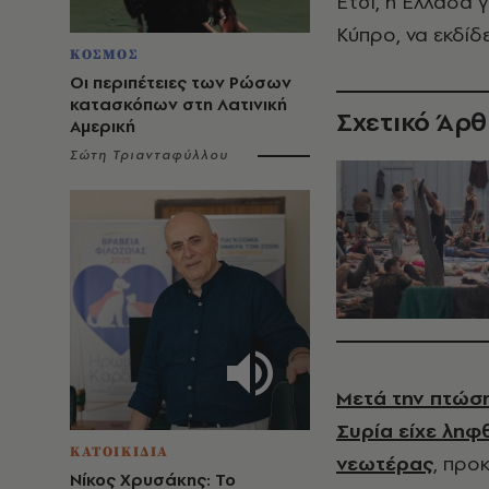
Έτσι, η Ελλάδα 
Κύπρο, να εκδίδ
ΚΟΣΜΟΣ
Οι περιπέτειες των Ρώσων
κατασκόπων στη Λατινική
Σχετικό Άρ
Αμερική
Σώτη Τριανταφύλλου
Μετά την πτώση
Συρία είχε ληφ
ΚΑΤΟΙΚΙΔΙΑ
νεωτέρας
, προ
Νίκος Χρυσάκης: Το