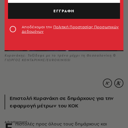
ΕΓΓΡΑΦΗ
Αποδέχομαι την
Πολιτική Προστασίας Προσωπικών
Δεδομένων
Κυρανάκης: Ταξίδεψε με το τρένο μέχρι τη Θεσσαλονίκη ©
ΓΙΩΡΓΟΣ ΚΟΝΤΑΡΙΝΗΣ/EUROKINISSI
Επιστολή Κυρανάκη σε δημάρχους για την
εφαρμογή μέτρων του ΚΟΚ
Ε
πιστολές προς όλους τους δημάρχους και