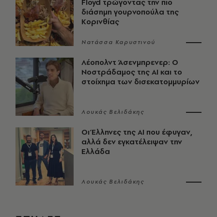
Floyd τρώγοντας την πιο
διάσημη γουρνοπούλα της
Κορινθίας
Νατάσσα Καρυστινού
Λέοπολντ Άσενμπρενερ: Ο
Νοστράδαμος της AI και το
στοίχημα των δισεκατομμυρίων
Λουκάς Βελιδάκης
Οι Έλληνες της ΑΙ που έφυγαν,
αλλά δεν εγκατέλειψαν την
Ελλάδα
Λουκάς Βελιδάκης