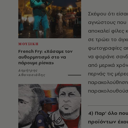
Σκέψου ότι είσα
αγνώστους που δ
αποκαλεί φίλες κ
σε τρώει το άγχο
ΜΟΥΣΙΚΗ
φωτογραφίες από
French Fry: «Χάσαμε τον
να φοράνε σανδά
αυθορμητισμό στο να
πάρουμε ρίσκα»
από μερικά χρόν
Δημήτρης
περνάς τις μέρε
Αθανασιάδης
παρακολούθησης
παρακολουθούσες
4) Παρ’ όλο πο
προϊόντων έχου