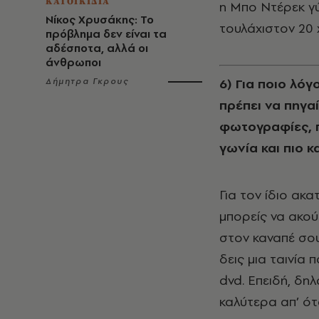
ΚΑΤΟΙΚΙΔΙΑ
η Mπο Nτέρεκ γύ
Νίκος Χρυσάκης: Το
τουλάχιστον 20 χ
πρόβλημα δεν είναι τα
αδέσποτα, αλλά οι
άνθρωποι
6) Για ποιο λόγ
Δήμητρα Γκρους
πρέπει να πηγα
φωτογραφίες, 
γωνία και πιο κ
Για τον ίδιο ακα
μπορείς να ακού
στον καναπέ σου
δεις μια ταινία 
dvd. Eπειδή, δηλ
καλύτερα απ’ ότ