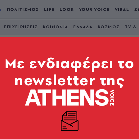
Α
ΠΟΛΙΤΙΣΜΟΣ
LIFE
LOOK
YOUR VOICE
VIRAL
Ζ
ΕΠΙΧΕΙΡΗΣΕΙΣ
ΚΟΙΝΩΝΙΑ
ΕΛΛΑΔΑ
ΚΟΣΜΟΣ
TV &
Mε ενδιαφέρει το
newsletter της
υ ForrestGump 186
ηση των εξωγήινων μηνυμάτων στους πίνακες ακου
νακόπουλος του ΠAO)