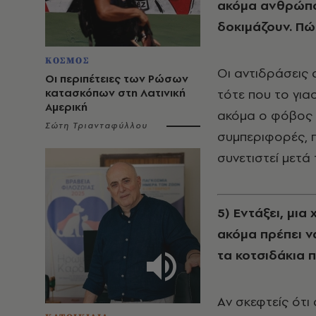
ακόμα ανθρώπο
δοκιμάζουν. Πώς
ΚΟΣΜΟΣ
Oι αντιδράσεις 
Οι περιπέτειες των Ρώσων
κατασκόπων στη Λατινική
τότε που το γιαο
Αμερική
ακόμα ο φόβος ό
Σώτη Τριανταφύλλου
συμπεριφορές, π
συνετιστεί μετά
5) Eντάξει, μια
ακόμα πρέπει ν
τα κοτσιδάκια 
Aν σκεφτείς ότι