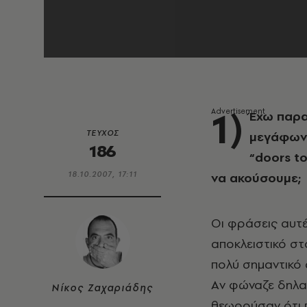
1)
Έχω παρα
ΤΕΥΧΟΣ
μεγάφωνα
186
“doors to
18.10.2007, 17:11
να ακούσουμε;
Oι φράσεις αυτ
αποκλειστικό στ
πολύ σημαντικό 
Aν φώναζε δηλαδ
Νίκος Ζαχαριάδης
θεωρούσαν ότι π