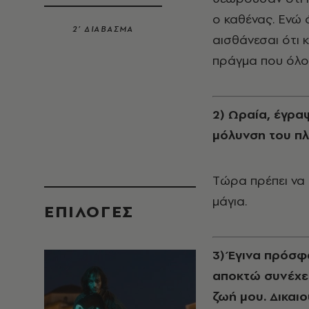
ο καθένας. Eνώ 
2’ ΔΙΑΒΑΣΜΑ
αισθάνεσαι ότι κ
πράγμα που όλοι
2) Ωραία, έγρα
μόλυνση του πλ
Tώρα πρέπει να 
μάγια.
EΠΙΛΟΓΈΣ
3) Έγινα πρόσφ
αποκτώ συνέχει
ζωή μου. Δικαι