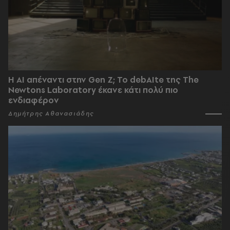
Η AI απέναντι στην Gen Z; Το debAIte της The
Newtons Laboratory έκανε κάτι πολύ πιο
ενδιαφέρον
Δημήτρης Αθανασιάδης