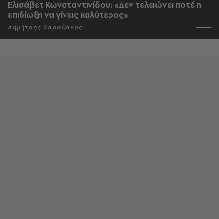
Ελισάβετ Κωνσταντινίδου: «Δεν τελειώνει ποτέ η
επιδίωξη να γίνεις καλύτερος»
Δημήτρης Καραθάνος