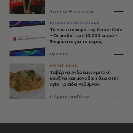
Αγγελική Μανουσάκη
BUSINESS BACKSTAGE
Το νέο στοίχημα της Coca-Cola
- Οι μισθοί των 10.000 ευρώ -
Ψηφίσατε για το ευρώ;
Operator
ON MY ROAD
Ταβέρνα Ανδρέας: κρητική
κουζίνα και μοναδική θέα στην
Αγία Τριάδα Ρεθύμνου
Γιώργος Ζαρζώνης