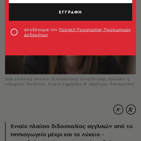
ΕΓΓΡΑΦΗ
Αποδέχομαι την
Πολιτική Προστασίας Προσωπικών
Δεδομένων
Νέο ολιστικό πλαίσιο ξενόγλωσσης εκπαίδευσης προωθεί η
υπουργός Παιδείας, Σοφία Ζαχαράκη © Δημήτρης Παπαμήτσος
Ενιαίο πλαίσιο διδασκαλίας αγγλικών από το
Νηπιαγωγείο μέχρι και το Λύκειο -