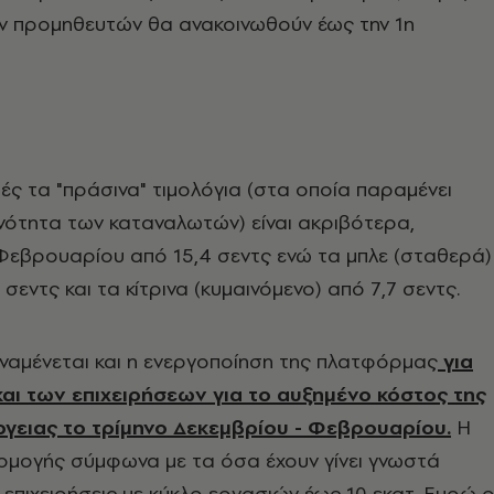
ν προμηθευτών θα ανακοινωθούν έως την 1η
μές τα "πράσινα" τιμολόγια (στα οποία παραμένει
νότητα των καταναλωτών) είναι ακριβότερα,
Φεβρουαρίου από 15,4 σεντς ενώ τα μπλε (σταθερά)
 σεντς και τα κίτρινα (κυμαινόμενο) από 7,7 σεντς.
ναμένεται και η ενεργοποίηση της πλατφόρμας
για
και των επιχειρήσεων για το αυξημένο κόστος της
ργειας το τρίμηνο Δεκεμβρίου - Φεβρουαρίου.
Η
ρμογής σύμφωνα με τα όσα έχουν γίνει γνωστά
 επιχειρήσεις με κύκλο εργασιών έως 10 εκατ. Ευρώ ο