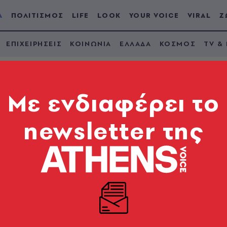
Α
ΠΟΛΙΤΙΣΜΟΣ
LIFE
LOOK
YOUR VOICE
VIRAL
Ζ
ΕΠΙΧΕΙΡΗΣΕΙΣ
ΚΟΙΝΩΝΙΑ
ΕΛΛΑΔΑ
ΚΟΣΜΟΣ
TV &
Mε ενδιαφέρει το
newsletter της
 Κοντά στα επίπεδα 
ιμές τον Μάρτιο
ις