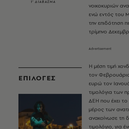
1’ ΔΙΑΒΑΣΜΑ
νοικοκυριών ανα
ενώ εντός του Μ
την επιδότηση π
τρίμηνο Δεκεμβρ
Η μέση τιμή χον
τον Φεβρουάριο
EΠΙΛΟΓΈΣ
ευρώ τον Ιανουά
τιμολόγια των π
ΔΕΗ που έχει τ
μέρος των ανατι
ανακοίνωσε τη δ
τιμολόγιο, για έ