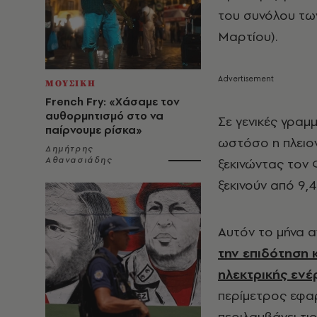
του συνόλου τω
Μαρτίου).
ΜΟΥΣΙΚΗ
French Fry: «Χάσαμε τον
αυθορμητισμό στο να
Σε γενικές γραμ
παίρνουμε ρίσκα»
ωστόσο η πλειο
Δημήτρης
Αθανασιάδης
ξεκινώντας τον 
ξεκινούν από 9,4
Αυτόν το μήνα α
την επιδότηση 
ηλεκτρικής ενέ
περίμετρος εφα
περιλαμβάνει τις