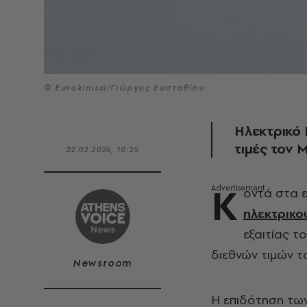
© Eurokinissi/Γιώργος Ευσταθίου
Ηλεκτρικό 
τιμές τον 
22.02.2025, 10:25
Κ
οντά στα 
ηλεκτρικο
εξαιτίας τ
διεθνών τιμών τ
Newsroom
Η επιδότηση τω