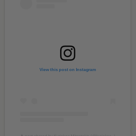
View this post on Instagram
A
post shared by Kyriakos Mitsotakis (@kyriakos_)