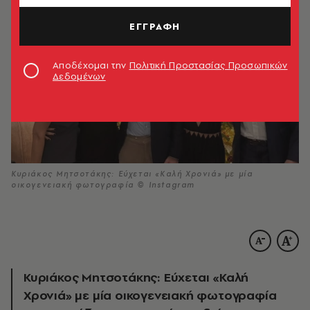
ΕΓΓΡΑΦΗ
Αποδέχομαι την
Πολιτική Προστασίας Προσωπικών
Δεδομένων
Κυριάκος Μητσοτάκης: Εύχεται «Καλή Χρονιά» με μία
οικογενειακή φωτογραφία © Instagram
Κυριάκος Μητσοτάκης: Εύχεται «Καλή
Χρονιά» με μία οικογενειακή φωτογραφία