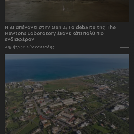
Η AI απέναντι στην Gen Z; Το debAIte της The
Newtons Laboratory έκανε κάτι πολύ πιο
ενδιαφέρον
Δημήτρης Αθανασιάδης