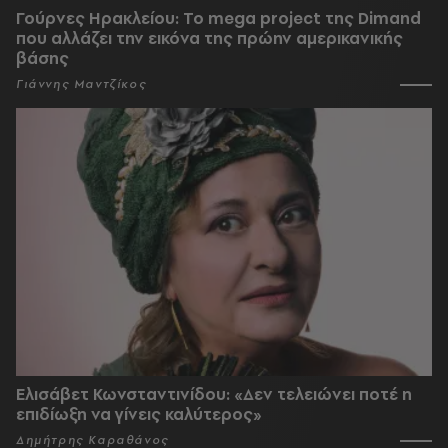
Γούρνες Ηρακλείου: To mega project της Dimand
που αλλάζει την εικόνα της πρώην αμερικανικής
βάσης
Γιάννης Μαντζίκος
Ελισάβετ Κωνσταντινίδου: «Δεν τελειώνει ποτέ η
επιδίωξη να γίνεις καλύτερος»
Δημήτρης Καραθάνος