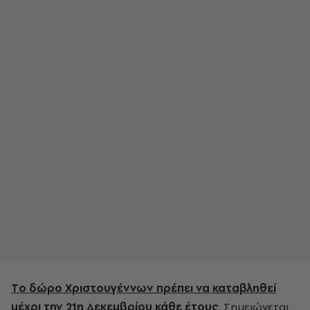
Tο δώρο Χριστουγέννων πρέπει να καταβληθεί
μέχρι την 21η Δεκεμβρίου κάθε έτους
. Σημειώνεται