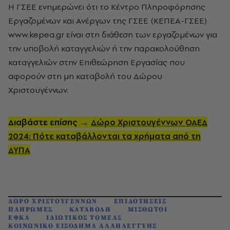
Η ΓΣΕΕ ενημερώνει ότι το Κέντρο Πληροφόρησης
Εργαζομένων και Ανέργων της ΓΣΕΕ (ΚΕΠΕΑ-ΓΣΕΕ)
www.kepea.gr είναι στη διάθεση των εργαζομένων για
την υποβολή καταγγελιών ή την παρακολούθηση
καταγγελιών στην Επιθεώρηση Εργασίας που
αφορούν στη μη καταβολή του Δώρου
Χριστουγέννων.
Διαβάστε επίσης →
Δώρο Χριστουγέννων ΟΑΕΔ
2024: Πότε καταβάλλονται τα χρήματα από τη
ΔΥΠΑ
ΔΩΡΟ ΧΡΙΣΤΟΥΓΕΝΝΩΝ
ΕΠΙΔΟΤΗΣΕΙΣ
ΠΛΗΡΩΜΕΣ
ΚΑΤΑΒΟΛΗ
ΜΙΣΘΩΤΟΙ
ΕΦΚΑ
ΙΔΙΩΤΙΚΟΣ ΤΟΜΕΑΣ
ΚΟΙΝΩΝΙΚΟ ΕΙΣΟΔΗΜΑ ΑΛΛΗΛΕΓΓΥΗΣ