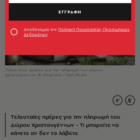
ΕΓΓΡΑΦΗ
Αποδέχομαι την
Πολιτική Προστασίας Προσωπικών
Δεδομένων
Τελευταίες ημέρες για την πληρωμή του Δώρου
Χριστουγέννων © Unsplash / Mel Poole
Τελευταίες ημέρες για την πληρωμή του
Δώρου Χριστουγέννων - Τι μπορείτε να
κάνετε αν δεν το λάβετε