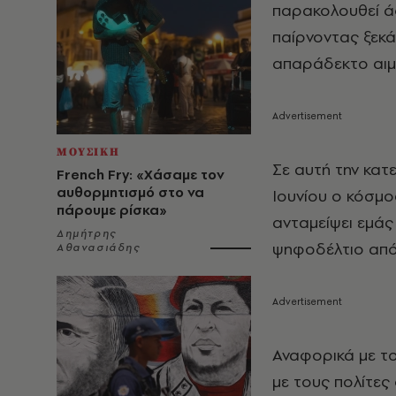
παρακολουθεί άφ
παίρνοντας ξεκά
απαράδεκτο αιμα
ΜΟΥΣΙΚΗ
Σε αυτή την κατ
French Fry: «Χάσαμε τον
αυθορμητισμό στο να
Ιουνίου ο κόσμος
πάρουμε ρίσκα»
ανταμείψει εμάς 
Δημήτρης
ψηφοδέλτιο από
Αθανασιάδης
Αναφορικά με το
με τους πολίτες