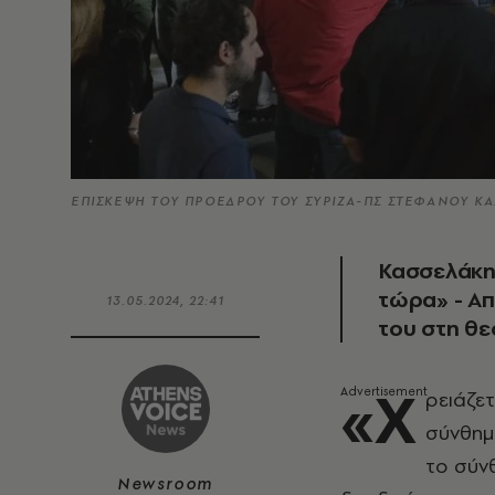
ΕΠΙΣΚΕΨΗ ΤΟΥ ΠΡΟΕΔΡΟΥ ΤΟΥ ΣΥΡΙΖΑ-ΠΣ ΣΤΕΦΑΝΟΥ ΚΑ
Κασσελάκης
τώρα» - Απ
13.05.2024, 22:41
του στη θε
«Χ
ρειάζετ
σύνθημά
το σύν
Newsroom