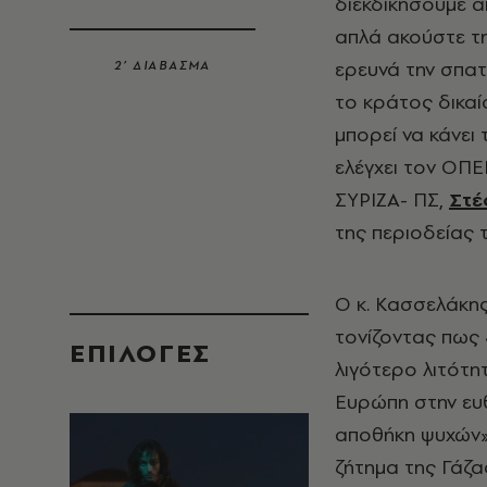
διεκδικήσουμε α
απλά ακούστε τη
ερευνά την σπατ
2’ ΔΙΑΒΑΣΜΑ
το κράτος δικαί
μπορεί να κάνει 
ελέγχει τον ΟΠ
ΣΥΡΙΖΑ- ΠΣ,
Στέ
της περιοδείας 
Ο κ. Κασσελάκη
τονίζοντας πως 
EΠΙΛΟΓΈΣ
λιγότερο λιτότη
Ευρώπη στην ευθ
αποθήκη ψυχών»
ζήτημα της Γάζα