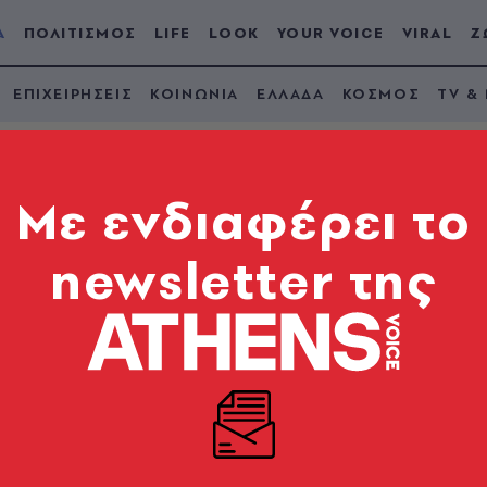
Α
ΠΟΛΙΤΙΣΜΟΣ
LIFE
LOOK
YOUR VOICE
VIRAL
Ζ
ΕΠΙΧΕΙΡΗΣΕΙΣ
ΚΟΙΝΩΝΙΑ
ΕΛΛΑΔΑ
ΚΟΣΜΟΣ
TV &
Mε ενδιαφέρει το
newsletter της
ιάζεται να έχουμε μ
α και όχι μια
ν πάτο»
δείας του στη θεσσαλική πόλη