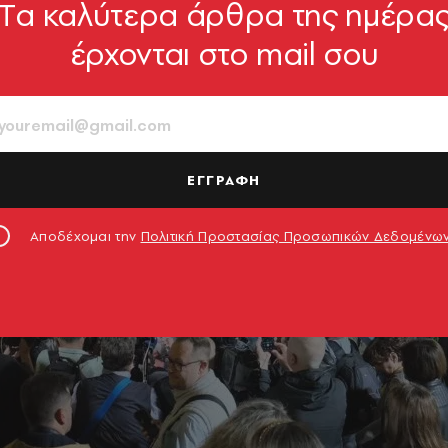
Tα καλύτερα άρθρα της ημέρα
έρχονται στο mail σου
ΕΓΓΡΑΦΗ
Αποδέχομαι την
Πολιτική Προστασίας Προσωπικών Δεδομένω