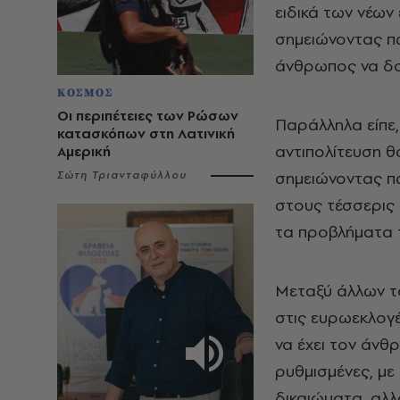
ειδικά των νέων
σημειώνοντας πω
άνθρωπος να δου
ΚΟΣΜΟΣ
Οι περιπέτειες των Ρώσων
Παράλληλα είπε,
κατασκόπων στη Λατινική
αντιπολίτευση θα
Αμερική
σημειώνοντας π
Σώτη Τριανταφύλλου
στους τέσσερις 
τα προβλήματα 
Μεταξύ άλλων τό
στις ευρωεκλογέ
να έχει τον άνθ
ρυθμισμένες, με
δικαιώματα, αλλά