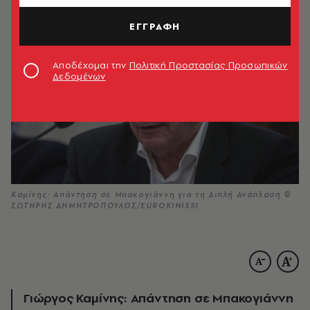
ΕΓΓΡΑΦΗ
Αποδέχομαι την
Πολιτική Προστασίας Προσωπικών
Δεδομένων
Καμίνης: Απάντηση σε Μπακογιάννη για τη Διπλή Ανάπλαση ©
ΣΩΤΗΡΗΣ ΔΗΜΗΤΡΟΠΟΥΛΟΣ/EUROKINISSI
Γιώργος Καμίνης: Απάντηση σε Μπακογιάννη