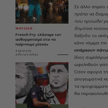
Σε άλλο σημείο 
πρέπει να διαμαρ
που προωθεί για
δημόσια νοσοκο
ΜΟΥΣΙΚΗ
French Fry: «Χάσαμε τον
διέξοδο το απόγε
αυθορμητισμό στο να
κάνει νόμιμα τη
παίρνουμε ρίσκα»
υπάρχουν πάνω
Δημήτρης
Αθανασιάδης
ίδιος συμπλήρωσ
ωφεληθούν γιατί
Όσον αφορά την 
απογευματινά χε
τα προγραμματισ
θα παρακολουθε