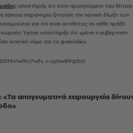
γιάδη
ς υποστήριξε ότι στην προηγούμενη του θητεία
ε κάποια παρανομία ζητούσε την ποινική δίωξη των
ανομούσαν και ότι είναι αντίθετος σε κάθε πράξη
πουργός Υγείας υποστήριξε ότι «μόνο η κυβέρνηση
σει ευνοϊκό νόμο για το φακελάκι».
0599v1wl9o7vsfv, v-cytiiw89q0bt)
 «Τα απογευματινά χειρουργεία δίνου
ξοδο»