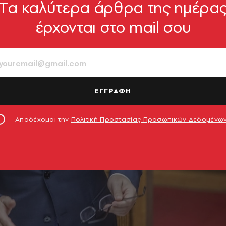
Tα καλύτερα άρθρα της ημέρα
έρχονται στο mail σου
ΕΓΓΡΑΦΗ
Αποδέχομαι την
Πολιτική Προστασίας Προσωπικών Δεδομένω