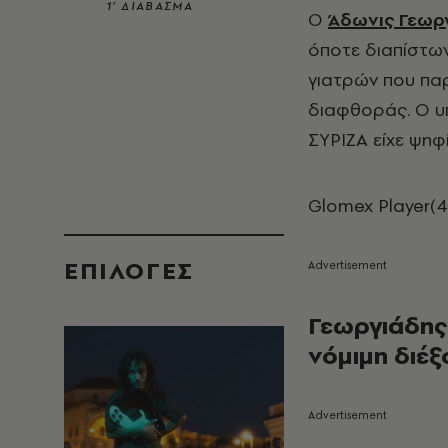
1’ ΔΙΑΒΑΣΜΑ
Ο
Άδωνις Γεωρ
όποτε διαπίστων
γιατρών που παρ
διαφθοράς. Ο υ
ΣΥΡΙΖΑ είχε ψηφί
Glomex Player(4
EΠΙΛΟΓΈΣ
Γεωργιάδης:
νόμιμη διέ