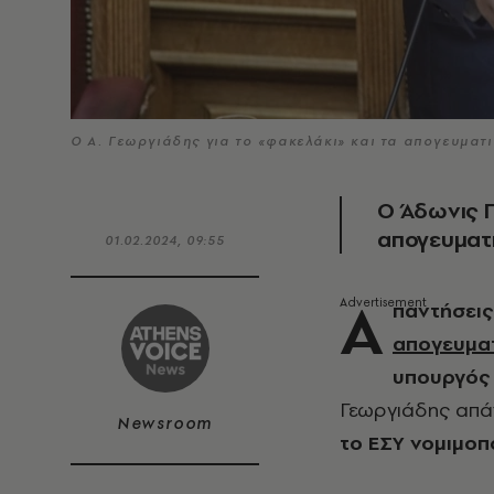
Ο Α. Γεωργιάδης για το «φακελάκι» και τα απογευμα
Ο Άδωνις Γ
απογευματι
01.02.2024, 09:55
Α
παντήσεις
απογευματ
υπουργός 
Γεωργιάδης απά
Newsroom
το ΕΣΥ νομιμοπο