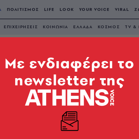
Α
ΠΟΛΙΤΙΣΜΟΣ
LIFE
LOOK
YOUR VOICE
VIRAL
Ζ
ΕΠΙΧΕΙΡΗΣΕΙΣ
ΚΟΙΝΩΝΙΑ
ΕΛΛΑΔΑ
ΚΟΣΜΟΣ
TV &
Mε ενδιαφέρει το
newsletter της
νο η κυβέρνηση ΣΥΡ
οϊκό νόμο για το φα
διέξοδο», είπε ο υπουργός Υγείας