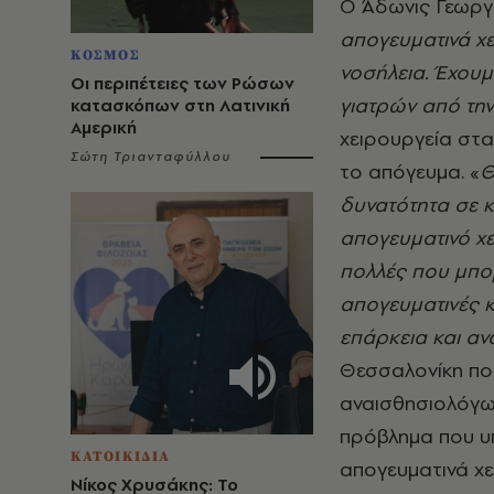
Ο Άδωνις Γεωργι
απογευματινά χε
ΚΟΣΜΟΣ
νοσήλεια. Έχουμ
Οι περιπέτειες των Ρώσων
γιατρών από την
κατασκόπων στη Λατινική
Αμερική
χειρουργεία στα
Σώτη Τριανταφύλλου
το απόγευμα. «
Θ
δυνατότητα σε κ
απογευματινό χε
πολλές που μπορ
απογευματινές κ
επάρκεια και αν
Θεσσαλονίκη που
αναισθησιολόγων
πρόβλημα που υ
ΚΑΤΟΙΚΙΔΙΑ
απογευματινά χε
Νίκος Χρυσάκης: Το