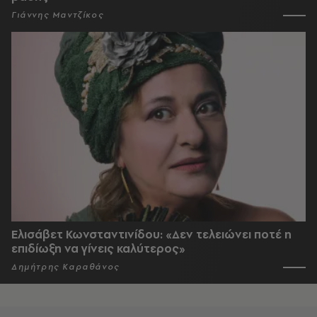
Γιάννης Μαντζίκος
Ελισάβετ Κωνσταντινίδου: «Δεν τελειώνει ποτέ η
επιδίωξη να γίνεις καλύτερος»
Δημήτρης Καραθάνος