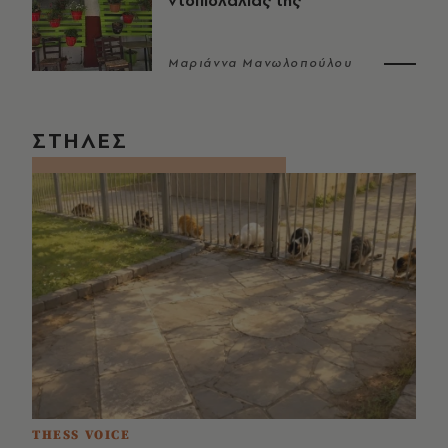
ντοπιολαλιάς της
Μαριάννα Μανωλοπούλου
ΣΤΗΛΕΣ
THESS VOICE