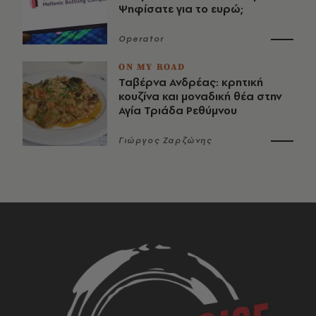
Ψηφίσατε για το ευρώ;
Operator
ON MY ROAD
Ταβέρνα Ανδρέας: κρητική
κουζίνα και μοναδική θέα στην
Αγία Τριάδα Ρεθύμνου
Γιώργος Ζαρζώνης