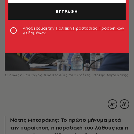
ΕΓΓΡΑΦΗ
Αποδέχομαι την
Πολιτική Προστασίας Προσωπικών
Δεδομένων
Ο πρώην υπουργός Προστασίας του Πολίτη, Νότης Μηταράκης
Νότης Μηταράκης: Το πρώτο μήνυμα μετά
την παραίτηση, η παραδοχή του λάθους και η