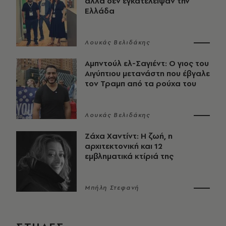
αλλά δεν εγκατέλειψαν την
Ελλάδα
Λουκάς Βελιδάκης
Αμπντούλ ελ-Σαγιέντ: Ο γιος του
Αιγύπτιου μετανάστη που έβγαλε
τον Τραμπ από τα ρούχα του
Λουκάς Βελιδάκης
Ζάχα Χαντίντ: Η ζωή, η
αρχιτεκτονική και 12
εμβληματικά κτίριά της
Μπήλη Στεφανή