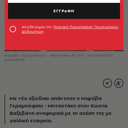
ΕΓΓΡΑΦΗ
Αποδέχομαι την
Πολιτική Προστασίας Προσωπικών
Δεδομένων
Μαρέβα Γκραμπόφσκι - Μητσοτάκη © ΓτΠ / ΠΑΠΑΜΗΤΣΟΣ
ΔΗΜΗΤΡΗΣ
Με νέο εξώδικο απάντησε η Μαρέβα
Γκραμπόφσκι - Μητσοτάκη στον Κώστα
Βαξεβάνη αναφορικά με τη σχέση της με
γαλλική εταιρεία.