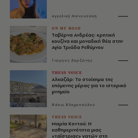
Αγγελική Μανουσάκη
ON MY ROAD
Ταβέρνα Ανδρέας: κρητική
κουζίνα και μοναδική θέα στην
Αγία Τριάδα Ρεθύμνου
Γιώργος Ζαρζώνης
THESS VOICE
Αλκαζάρ: Το στοίχημα της
επόμενης μέρας για το ιστορικό
μνημείο
Βάσω Βλαχοπούλου
THESS VOICE
Μαρία Κοντού: Η
καθημερινότητα μιας
«ταΐστριας» γατών στη