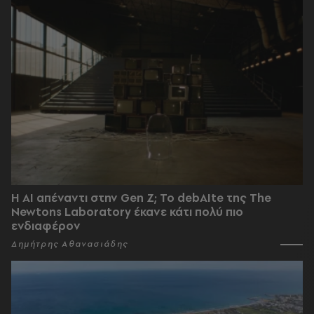
Η AI απέναντι στην Gen Z; Το debAIte της The
Newtons Laboratory έκανε κάτι πολύ πιο
ενδιαφέρον
Δημήτρης Αθανασιάδης