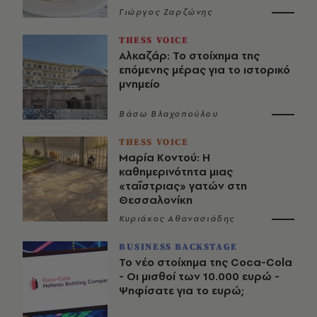
Γιώργος Ζαρζώνης
THESS VOICE
Αλκαζάρ: Το στοίχημα της
επόμενης μέρας για το ιστορικό
μνημείο
Βάσω Βλαχοπούλου
THESS VOICE
Μαρία Κοντού: Η
καθημερινότητα μιας
«ταΐστριας» γατών στη
Θεσσαλονίκη
Κυριάκος Αθανασιάδης
BUSINESS BACKSTAGE
Το νέο στοίχημα της Coca-Cola
- Οι μισθοί των 10.000 ευρώ -
Ψηφίσατε για το ευρώ;