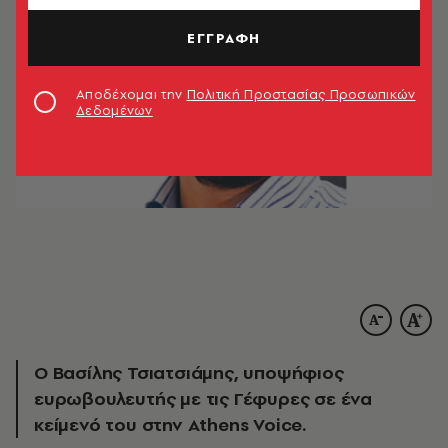
ΕΓΓΡΑΦΗ
Αποδέχομαι την
Πολιτική Προστασίας Προσωπικών
Δεδομένων
Ο Βασίλης Τσιατσιάμης, υποψήφιος
ευρωβουλευτής με τις Γέφυρες σε ένα
κείμενό του στην Athens Voice.