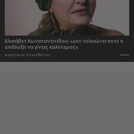
Ελισάβετ Κωνσταντινίδου: «Δεν τελειώνει ποτέ η
επιδίωξη να γίνεις καλύτερος»
Δημήτρης Καραθάνος