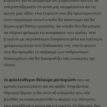
Ευρώπη, για να μπορούμε ως Ευρωπαίοι πολίτες να
υπερασπιζόμαστε τα κοινά μας συμφέροντα και τις
κοινές μας αξίες. Μια Ευρώπη που θα πρωταγωνιστεί
στην παγκόσμια σκηνή επειδή θα καινοτομεί και θα
δημιουργεί θέσεις εργασίας, όχι επειδή δεν θα μπορεί
να παίρνει γρήγορα τις αποφάσεις που πρέπει. Μια
Ευρώπη με περισσότερη διαφάνεια αλλά και λιγότερη
γραφειοκρατεία στις διαδικασίες της. Μια Ευρώπη
που θα προωθεί το σεβασμό των ανθρωπίνων
δικαιωμάτων και θα διασφαλίζει ίσες ευκαιρίες για
όλους.
Οι φιλελεύθεροι θέλουμε μια Ευρώπη
που να
εμπνέει εμπιστοσύνη και όχι φόβο. Ψηφίζοντας
Γέφυρες ξέρεις τι θα πουν εξ ονόματός σου. Και
βοηθάς να ανασυγκροτηθεί ο χώρος του Κέντρου,
που χρειάζεται η χώρα και η Ευρώπη. Οι Γέφυρες δεν