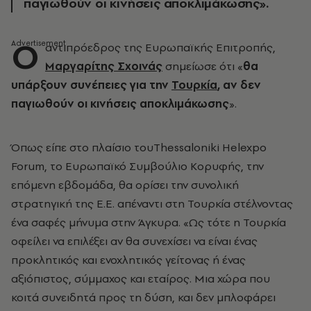
παγιωθούν οι κινήσεις αποκλιμάκωσης».
O
αντιπρόεδρος της Ευρωπαϊκής Επιτροπής,
Μαργαρίτης Σχοινάς
σημείωσε ότι «
θα
υπάρξουν συνέπειες για την
Τουρκία
, αν δεν
παγιωθούν οι κινήσεις αποκλιμάκωσης
».
Όπως είπε στο πλαίσιο τουThessaloniki Helexpo
Forum, το Ευρωπαϊκό Συμβούλιο Κορυφής, την
επόμενη εβδομάδα, θα ορίσει την συνολική
στρατηγική της Ε.Ε. απέναντι στη Τουρκία στέλνοντας
ένα σαφές μήνυμα στην Άγκυρα. «Ως τότε η Τουρκία
οφείλει να επιλέξει αν θα συνεχίσει να είναι ένας
προκλητικός και ενοχλητικός γείτονας ή ένας
αξιόπιστος, σύμμαχος και εταίρος. Μια χώρα που
κοιτά συνειδητά προς τη δύση, και δεν μπλοφάρει