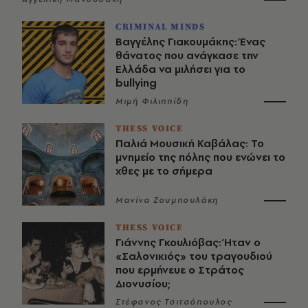
CRIMINAL MINDS
Βαγγέλης Γιακουμάκης: Ένας
θάνατος που ανάγκασε την
Ελλάδα να μιλήσει για το
bullying
Μιμή Φιλιππίδη
THESS VOICE
Παλιά Μουσική Καβάλας: Το
μνημείο της πόλης που ενώνει το
χθες με το σήμερα
Μανίνα Ζουμπουλάκη
THESS VOICE
Γιάννης Γκουλιόβας: Ήταν ο
«Σαλονικιός» του τραγουδιού
που ερμήνευε ο Στράτος
Διονυσίου;
Στέφανος Τσιτσόπουλος