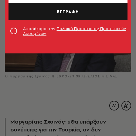
ΕΓΓΡΑΦΗ
Αποδέχομαι την
Πολιτική Προστασίας Προσωπικών
Δεδομένων
Ο Μαργαρίτης Σχοινάς © EUROKINISSI/ΣΤΕΛΙΟΣ ΜΙΣΙΝΑΣ
Μαργαρίτης Σχοινάς: «Θα υπάρξουν
συνέπειες για την Τουρκία, αν δεν