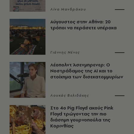
Λίνα Μανδράκου
Αύγουστος στην Αθήνα: 20
τρόποι να περάσετε υπέροχα
Γιάννης Νένες
Λέοπολντ Άσενμπρενερ: Ο
Νοστράδαμος της AI και το
στοίχημα των δισεκατομμυρίων
Λουκάς Βελιδάκης
Στο 4ο Pig Floyd ακούς Pink
Floyd τρώγοντας την πιο
διάσημη γουρνοπούλα της
Κορινθίας