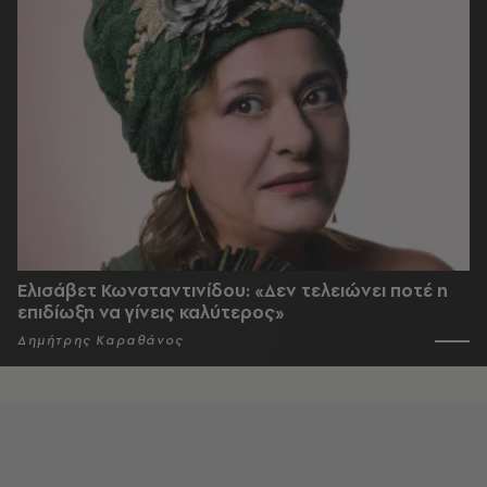
Ελισάβετ Κωνσταντινίδου: «Δεν τελειώνει ποτέ η
επιδίωξη να γίνεις καλύτερος»
Δημήτρης Καραθάνος