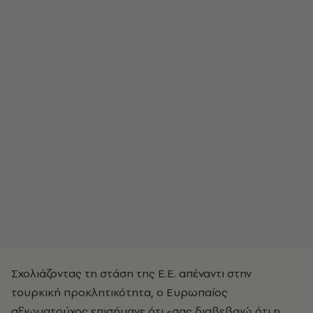
Σχολιάζοντας τη στάση της Ε.Ε. απέναντι στην
τουρκική προκλητικότητα, ο Ευρωπαίος
αξιωματούχος επισήμανε ότι «σας διαβεβαιώ ότι η