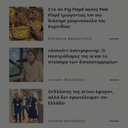
Στο 4ο Pig Floyd ακούς Pink
Floyd τρώγοντας την πιο
διάσημη γουρνοπούλα της
Κορινθίας
Νατάσσα Καρυστινού
Λέοπολντ Άσενμπρενερ: Ο
Νοστράδαμος της AI και το
στοίχημα των δισεκατομμυρίων
Λουκάς Βελιδάκης
Οι Έλληνες της ΑΙ που έφυγαν,
αλλά δεν εγκατέλειψαν την
Ελλάδα
Λουκάς Βελιδάκης