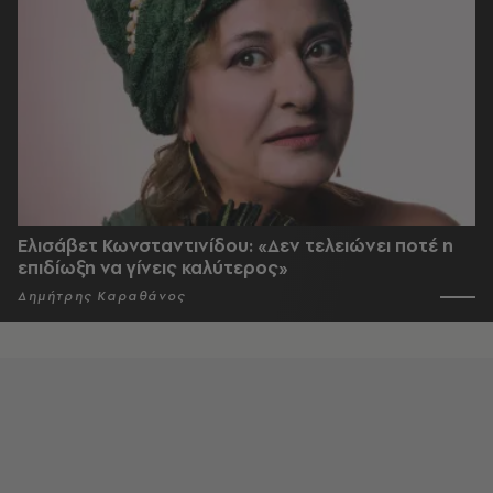
Ελισάβετ Κωνσταντινίδου: «Δεν τελειώνει ποτέ η
επιδίωξη να γίνεις καλύτερος»
Δημήτρης Καραθάνος