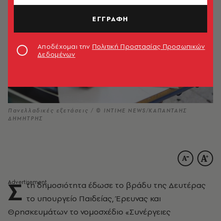
ΕΓΓΡΑΦΗ
Αποδέχομαι την
Πολιτική Προστασίας Προσωπικών
Δεδομένων
Πανελλαδικές εξετάσεις / © INTIME NEWS/ΚΑΠΑΝΤΑΗΣ
ΔΗΜΗΤΡΗΣ
Σ
τη δημοσιότητα έδωσε το βράδυ της Δευτέρας
το υπουργείο Παιδείας, Έρευνας και
Θρησκευμάτων το νομοσχέδιο «Συνέργειες