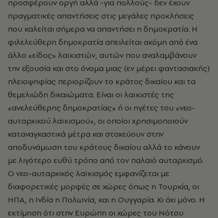
προσφέρουν οργή αλλά -για πολλούς- δεν έχουν
πραγματικές απαντήσεις στις μεγάλες προκλήσεις
που καλείται σήμερα να απαντήσει η δημοκρατία. Η
φιλελεύθερη δημοκρατία απειλείται ακόμη από ένα
άλλο «είδος» λαϊκιστών, αυτών που αναλαμβάνουν
την εξουσία και στο όνομα μιας (εν μέρει φαντασιακής)
πλειοψηφίας περιορίζουν το κράτος δικαίου και τα
θεμελιώδη δικαιώματα. Είναι οι λαϊκιστές της
«ανελεύθερης δημοκρατίας» ή οι ηγέτες του «νεο-
αυταρχικού λαϊκισμού», οι οποίοι χρησιμοποιούν
καταναγκαστικά μέτρα και στοχεύουν στην
αποδυνάμωση του κράτους δικαίου αλλά το κάνουν
με λιγότερο ευθύ τρόπο από τον παλαιό αυταρχισμό.
Ο νεο-αυταρχικός λαϊκισμός εμφανίζεται με
διαφορετικές μορφές σε χώρες όπως η Τουρκία, οι
ΗΠΑ, η Ινδία η Πολωνία, και η Ουγγαρία. Κι όχι μόνο. Η
εκτίμηση ότι στην Ευρώπη οι χώρες του Νότου