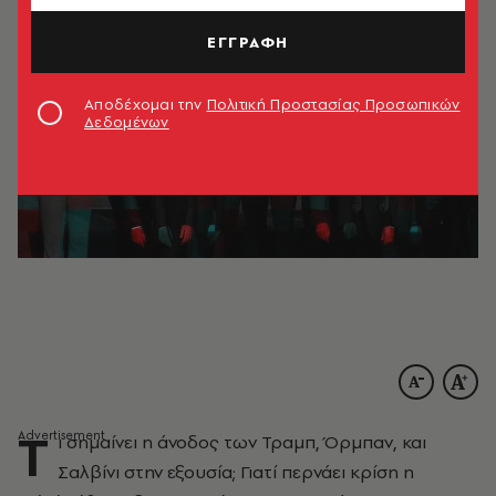
ΕΓΓΡΑΦΗ
Αποδέχομαι την
Πολιτική Προστασίας Προσωπικών
Δεδομένων
Τ
ι σημαίνει η άνοδος των Τραμπ, Όρμπαν, και
Σαλβίνι στην εξουσία; Γιατί περνάει κρίση η