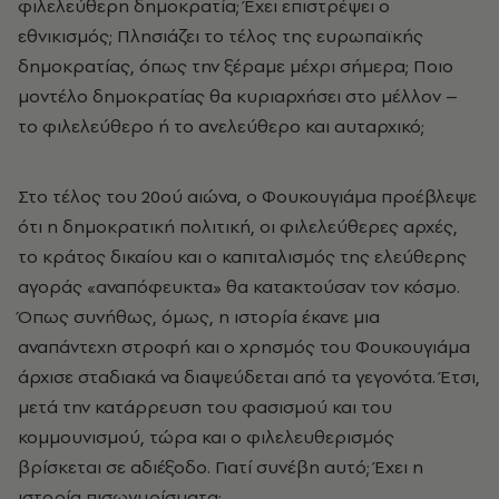
φιλελεύθερη δημοκρατία; Έχει επιστρέψει ο
εθνικισμός; Πλησιάζει το τέλος της ευρωπαϊκής
δημοκρατίας, όπως την ξέραμε μέχρι σήμερα; Ποιo
μοντέλο δημοκρατίας θα κυριαρχήσει στο μέλλον –
το φιλελεύθερο ή το ανελεύθερο και αυταρχικό;
Στο τέλος του 20ού αιώνα, ο Φουκουγιάμα προέβλεψε
ότι η δημοκρατική πολιτική, οι φιλελεύθερες αρχές,
το κράτος δικαίου και ο καπιταλισμός της ελεύθερης
αγοράς «αναπόφευκτα» θα κατακτούσαν τον κόσμο.
Όπως συνήθως, όμως, η ιστορία έκανε μια
αναπάντεχη στροφή και ο χρησμός του Φουκουγιάμα
άρχισε σταδιακά να διαψεύδεται από τα γεγονότα. Έτσι,
μετά την κατάρρευση του φασισμού και του
κομμουνισμού, τώρα και ο φιλελευθερισμός
βρίσκεται σε αδιέξοδο. Γιατί συνέβη αυτό; Έχει η
ιστορία πισωγυρίσματα;