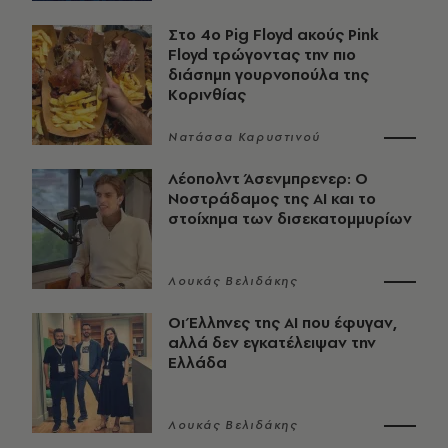
Στο 4ο Pig Floyd ακούς Pink
Floyd τρώγοντας την πιο
διάσημη γουρνοπούλα της
Κορινθίας
Νατάσσα Καρυστινού
Λέοπολντ Άσενμπρενερ: Ο
Νοστράδαμος της AI και το
στοίχημα των δισεκατομμυρίων
Λουκάς Βελιδάκης
Οι Έλληνες της ΑΙ που έφυγαν,
αλλά δεν εγκατέλειψαν την
Ελλάδα
Λουκάς Βελιδάκης