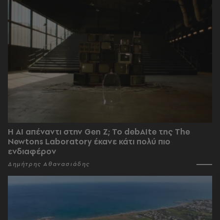
Η AI απέναντι στην Gen Z; Το debAIte της The
Newtons Laboratory έκανε κάτι πολύ πιο
ενδιαφέρον
Δημήτρης Αθανασιάδης