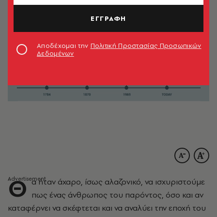
ΕΓΓΡΑΦΗ
Αποδέχομαι την
Πολιτική Προστασίας Προσωπικών
Δεδομένων
Θ
α ήταν άχαρο, ίσως αλαζονικό, να ισχυριστούμε
πως ένας άνθρωπος του παρόντος, όσο και αν
καταφέρνει να σκέφτεται και να αναλύει την εποχή του