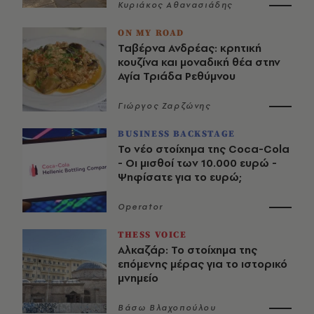
Κυριάκος Αθανασιάδης
ON MY ROAD
Ταβέρνα Ανδρέας: κρητική
κουζίνα και μοναδική θέα στην
Αγία Τριάδα Ρεθύμνου
Γιώργος Ζαρζώνης
BUSINESS BACKSTAGE
Το νέο στοίχημα της Coca-Cola
- Οι μισθοί των 10.000 ευρώ -
Ψηφίσατε για το ευρώ;
Operator
THESS VOICE
Αλκαζάρ: Το στοίχημα της
επόμενης μέρας για το ιστορικό
μνημείο
Βάσω Βλαχοπούλου