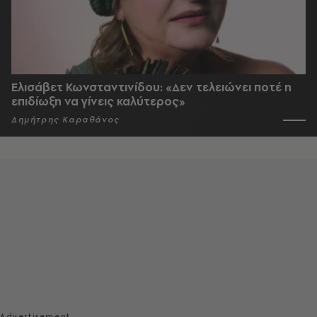
Ελισάβετ Κωνσταντινίδου: «Δεν τελειώνει ποτέ η
επιδίωξη να γίνεις καλύτερος»
Δημήτρης Καραθάνος