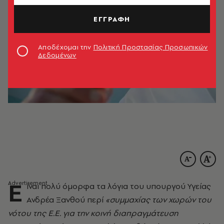
ΕΓΓΡΑΦΗ
Αποδέχομαι την
Πολιτική Προστασίας Προσωπικών
Δεδομένων
Ε
ίναι πολύ όμορφα τα λόγια του υπουργού Υγείας
Ανδρέα Ξανθού περί
«συμμαχίας των χωρών του
νότου της Ε.Ε. για την κοινή διαπραγμάτευση