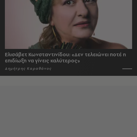
Ελισάβετ Κωνσταντινίδου: «Δεν τελειώνει ποτέ η
επιδίωξη να γίνεις καλύτερος»
Δημήτρης Καραθάνος