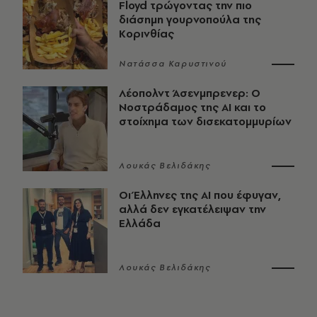
Floyd τρώγοντας την πιο
διάσημη γουρνοπούλα της
Κορινθίας
Νατάσσα Καρυστινού
Λέοπολντ Άσενμπρενερ: Ο
Νοστράδαμος της AI και το
στοίχημα των δισεκατομμυρίων
Λουκάς Βελιδάκης
Οι Έλληνες της ΑΙ που έφυγαν,
αλλά δεν εγκατέλειψαν την
Ελλάδα
Λουκάς Βελιδάκης