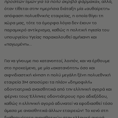
προσιτών τιμών για τα πολύ ακριβά φάρμακα»,
αλλά,
όταν τίθεται στην ημερήσια διάταξη μία «αυθαίρετη»
απόφαση πολυεθνικής εταιρείας, η οποία θίγει τη
χώρα μας, τότε τα όμορφα λόγια δεν έχουν το
παραμικρό αντίκρισμα, καθώς η πολιτική ηγεσία του
υπουργείου Υγείας παρακολουθεί αμήχανη και
«παγωμένη»…
Για να γίνουμε πιο κατανοητοί, λοιπόν, και να έρθουμε
στο προκείμενο, με μία «ακατανόητη» όσο και
αιφνιδιαστική κίνηση η πολύ μεγάλη ξένη πολυεθνική
εταιρεία 3M αποσύρει τα πλέον «δημοφιλή»
οδοντιατρικά αναισθητικά από την ελληνική αγορά και
φέρνει τους Έλληνες οδοντιάτρους προ αδιεξόδου,
καθώς η ελληνική αγορά αδυνατεί να εφοδιασθεί τόσο
άμεσα με αναισθητικά άλλων εταιρειών! Το κενό στη
διαθεσιμότητα αναισθητικών στην ελληνική αγορά