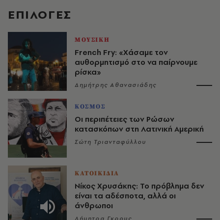
EΠΙΛΟΓΈΣ
ΜΟΥΣΙΚΗ
French Fry: «Χάσαμε τον
αυθορμητισμό στο να παίρνουμε
ρίσκα»
Δημήτρης Αθανασιάδης
ΚΟΣΜΟΣ
Οι περιπέτειες των Ρώσων
κατασκόπων στη Λατινική Αμερική
Σώτη Τριανταφύλλου
ΚΑΤΟΙΚΙΔΙΑ
Νίκος Χρυσάκης: Το πρόβλημα δεν
είναι τα αδέσποτα, αλλά οι
άνθρωποι
Δήμητρα Γκρους