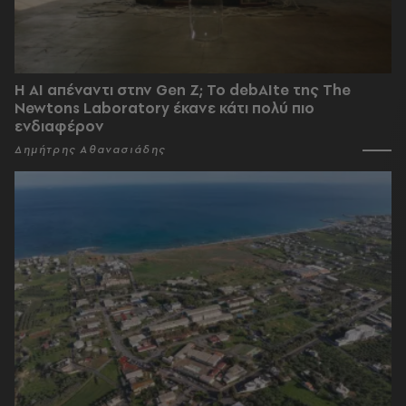
Η AI απέναντι στην Gen Z; Το debAIte της The
Newtons Laboratory έκανε κάτι πολύ πιο
ενδιαφέρον
Δημήτρης Αθανασιάδης