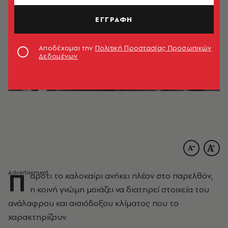
ΕΓΓΡΑΦΗ
Αποδέχομαι την
Πολιτική Προστασίας Προσωπικών
Δεδομένων
Π
αρότι το καλοκαίρι ανήκει πλέον στο παρελθόν,
η κοινή γνώμη μοιάζει να διατηρεί στοιχεία του
ανάλαφρου και αισιόδοξου κλίματος που το
χαρακτηρίζουν.