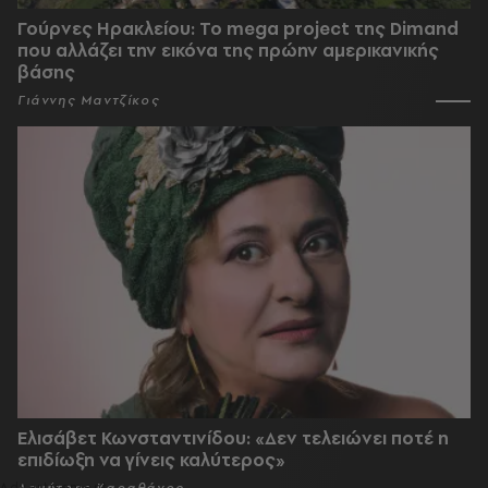
Γούρνες Ηρακλείου: To mega project της Dimand
που αλλάζει την εικόνα της πρώην αμερικανικής
βάσης
Γιάννης Μαντζίκος
Ελισάβετ Κωνσταντινίδου: «Δεν τελειώνει ποτέ η
επιδίωξη να γίνεις καλύτερος»
Δημήτρης Καραθάνος