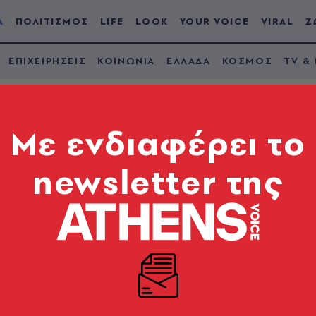
Α
ΠΟΛΙΤΙΣΜΟΣ
LIFE
LOOK
YOUR VOICE
VIRAL
Ζ
ΕΠΙΧΕΙΡΗΣΕΙΣ
ΚΟΙΝΩΝΙΑ
ΕΛΛΑΔΑ
ΚΟΣΜΟΣ
TV &
Mε ενδιαφέρει το
newsletter της
π, fake news και η
ηση