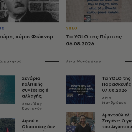
ΟΣ
YOLO
νώμη, κύριε Φώκνερ
Τα YOLO της Πέμπτης
06.08.2026
 Σαρακηνού
Λίνα Μανδράκου
Σενάρια
Τα YOLO της
πολιτικής
Παρασκευής
συνέχειας ή
07.08.2026
αλλαγής;
Λίνα
Μανδράκου
Λεωνίδας
Καστανάς
Αμπντούλ ελ-
Αφού ο
Σαγιέντ: Ο γι
Οδυσσέας δεν
του Αιγύπτιου