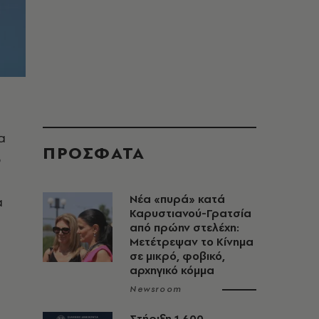
α
ΠΡΟΣΦΑΤΑ
ο
Νέα «πυρά» κατά
α
Καρυστιανού-Γρατσία
από πρώην στελέχη:
Μετέτρεψαν το Κίνημα
σε μικρό, φοβικό,
αρχηγικό κόμμα
Newsroom
Στήριξη 1.600