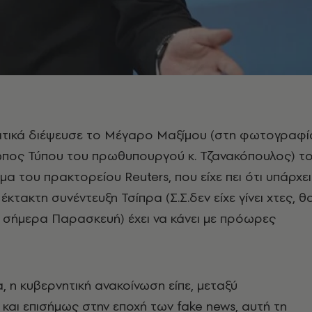
τικά διέψευσε το Μέγαρο Μαξίμου (στη φωτογραφί
πος Τύπου του πρωθυπουργού κ. Τζανακόπουλος) τ
α του πρακτορείου Reuters, που είχε πει ότι υπάρχει
έκτακτη συνέντευξη Τσίπρα (Σ.Σ.δεν είχε γίνει χτες, θ
α σήμερα Παρασκευή) έχει να κάνει με πρόωρες
 η κυβερνητική ανακοίνωση είπε, μεταξύ
 και επισήμως στην εποχή των fake news, αυτή τη