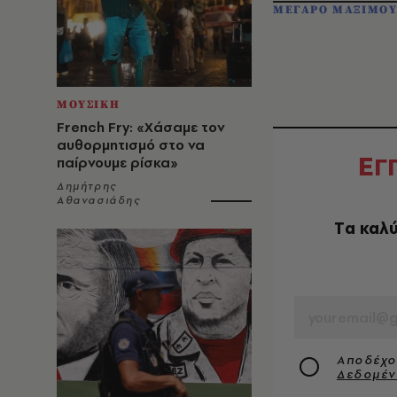
ΜΕΓΑΡΟ ΜΑΞΙΜΟ
ΜΟΥΣΙΚΗ
French Fry: «Χάσαμε τον
αυθορμητισμό στο να
Ε
Γ
παίρνουμε ρίσκα»
Δημήτρης
Αθανασιάδης
Tα καλύ
EMAIL
Αποδέχο
Δεδομέ