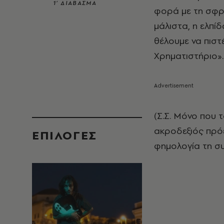
1’ ΔΙΑΒΑΣΜΑ
φορά με τη σφρα
μάλιστα, η ελπίδ
θέλουμε να πιστέ
Χρηματιστήριο»
(Σ.Σ. Μόνο που 
ακροδεξιός πρόε
EΠΙΛΟΓΈΣ
φημολογία τη συ