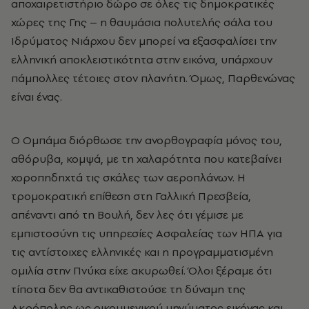
αποχαιρετιστήριο δώρο σε όλες τις δημοκρατικές
χώρες της Γης – η θαυμάσια πολυτελής σάλα του
Ιδρύματος Νιάρχου δεν μπορεί να εξασφαλίσει την
ελληνική αποκλειστικότητα στην εικόνα, υπάρχουν
πάμπολλες τέτοιες στον πλανήτη. Όμως, Παρθενώνας
είναι ένας.
Ο Ομπάμα διόρθωσε την ανορθογραφία μόνος του,
αθόρυβα, κομψά, με τη χαλαρότητα που κατεβαίνει
χοροπηδηχτά τις σκάλες των αεροπλάνων. Η
τρομοκρατική επίθεση στη Γαλλική Πρεσβεία,
απέναντι από τη Βουλή, δεν λες ότι γέμισε με
εμπιστοσύνη τις υπηρεσίες Ασφαλείας των ΗΠΑ για
τις αντίστοιχες ελληνικές και η προγραμματισμένη
ομιλία στην Πνύκα είχε ακυρωθεί. Όλοι ξέραμε ότι
τίποτα δεν θα αντικαθιστούσε τη δύναμη της
Ακρόπολης ως οικουμενικού μηνύματος εικόνας και