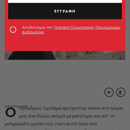
ΕΓΓΡΑΦΗ
Αποδέχομαι την
Πολιτική Προστασίας Προσωπικών
Δεδομένων
O
πρόεδρος Ομπάμα φεύγοντας έκανε στη χώρα
μας ένα δώρο ακόμα μεγαλύτερο και απ’ τη
μνημειώδη ομιλία του. Γιατί αυτή ήταν ένα