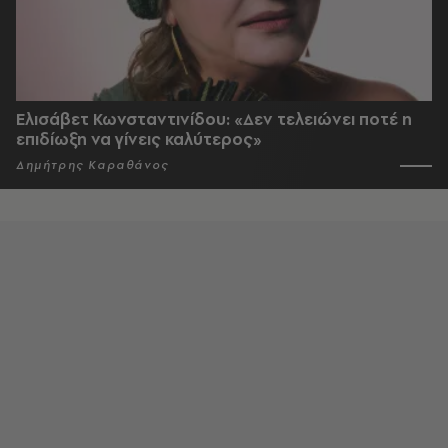
Ελισάβετ Κωνσταντινίδου: «Δεν τελειώνει ποτέ η
επιδίωξη να γίνεις καλύτερος»
Δημήτρης Καραθάνος