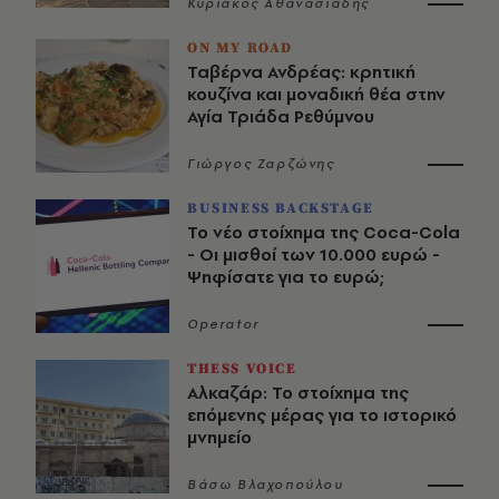
Κυριάκος Αθανασιάδης
ON MY ROAD
Ταβέρνα Ανδρέας: κρητική
κουζίνα και μοναδική θέα στην
Αγία Τριάδα Ρεθύμνου
Γιώργος Ζαρζώνης
BUSINESS BACKSTAGE
Το νέο στοίχημα της Coca-Cola
- Οι μισθοί των 10.000 ευρώ -
Ψηφίσατε για το ευρώ;
Operator
THESS VOICE
Αλκαζάρ: Το στοίχημα της
επόμενης μέρας για το ιστορικό
μνημείο
Βάσω Βλαχοπούλου