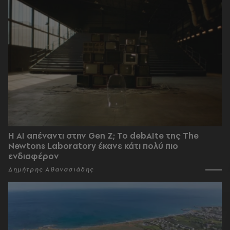
Η AI απέναντι στην Gen Z; Το debAIte της The
Newtons Laboratory έκανε κάτι πολύ πιο
ενδιαφέρον
Δημήτρης Αθανασιάδης