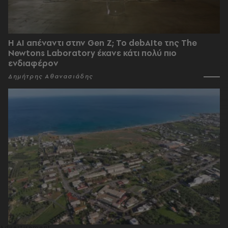
Η AI απέναντι στην Gen Z; Το debAIte της The
Newtons Laboratory έκανε κάτι πολύ πιο
ενδιαφέρον
Δημήτρης Αθανασιάδης