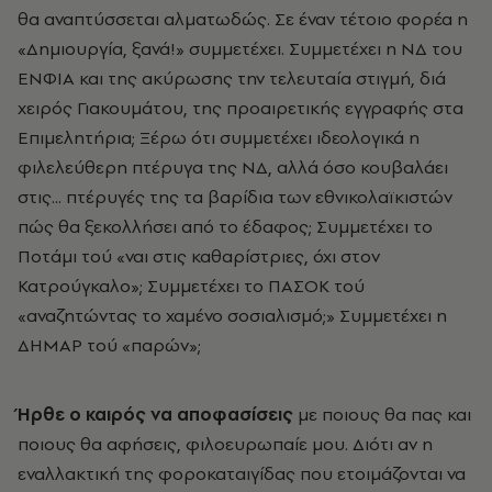
θα αναπτύσσεται αλματωδώς. Σε έναν τέτοιο φορέα η
«Δημιουργία, ξανά!» συμμετέχει. Συμμετέχει η ΝΔ του
ΕΝΦΙΑ και της ακύρωσης την τελευταία στιγμή, διά
χειρός Γιακουμάτου, της προαιρετικής εγγραφής στα
Επιμελητήρια; Ξέρω ότι συμμετέχει ιδεολογικά η
φιλελεύθερη πτέρυγα της ΝΔ, αλλά όσο κουβαλάει
στις... πτέρυγές της τα βαρίδια των εθνικολαϊκιστών
πώς θα ξεκολλήσει από το έδαφος; Συμμετέχει το
Ποτάμι τού «ναι στις καθαρίστριες, όχι στον
Κατρούγκαλο»; Συμμετέχει το ΠΑΣΟΚ τού
«αναζητώντας το χαμένο σοσιαλισμό;» Συμμετέχει η
ΔΗΜΑΡ τού «παρών»;
Ήρθε ο καιρός να αποφασίσεις
με ποιους θα πας και
ποιους θα αφήσεις, φιλοευρωπαίε μου. Διότι αν η
εναλλακτική της φοροκαταιγίδας που ετοιμάζονται να