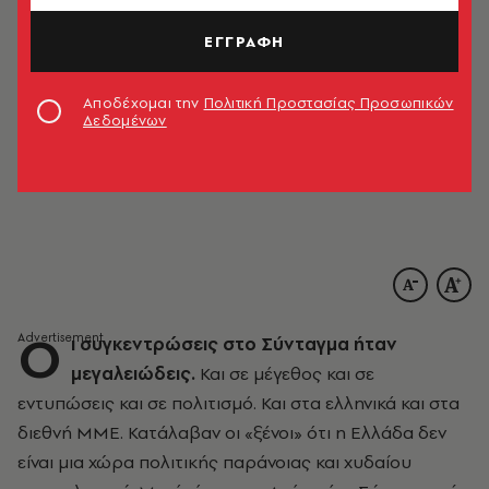
ΕΓΓΡΑΦΗ
Αποδέχομαι την
Πολιτική Προστασίας Προσωπικών
Δεδομένων
Ο
ι συγκεντρώσεις στο Σύνταγμα ήταν
μεγαλειώδεις.
Και σε μέγεθος και σε
εντυπώσεις και σε πολιτισμό. Και στα ελληνικά και στα
διεθνή ΜΜΕ. Κατάλαβαν οι «ξένοι» ότι η Ελλάδα δεν
είναι μια χώρα πολιτικής παράνοιας και χυδαίου