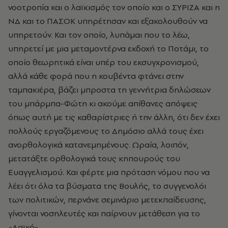
νοοτροπία και ο λαϊκισμός τον οποίο και ο ΣΥΡΙΖΑ και η
ΝΔ και το ΠΑΣΟΚ υπηρέτησαν και εξακολουθούν να
υπηρετούν. Και τον οποίο, λυπάμαι που το λέω,
υπηρετεί με μια μεταμοντέρνα εκδοχή το Ποτάμι, το
οποίο θεωρητικά είναι υπέρ του εκσυγχρονισμού,
αλλά κάθε φορά που η κουβέντα φτάνει στην
ταμπακιέρα, βάζει μπροστα τη γεννήτρια δηλώσεων
του μπάρμπα-Φώτη κι ακούμε απίθανες απόψεις
όπως αυτή με τις καθαρίστριες ή την άλλη, ότι δεν έχει
πολλούς εργαζόμενους το Δημόσιο αλλά τους έχει
ανορθολογικά κατανεμημένους. Ωραία, λοιπόν,
μετατάξτε ορθολογικά τους κηπουρούς του
Ευαγγελισμού. Και φέρτε μια πρόταση νόμου που να
λέει ότι όλα τα βύσματα της Βουλής, το συγγενολόι
των πολιτικών, περνάνε σεμινάριο μετεκπαίδευσης,
γίνονται νοσηλευτές και παίρνουν μετάθεση για το
«Λαϊκό».