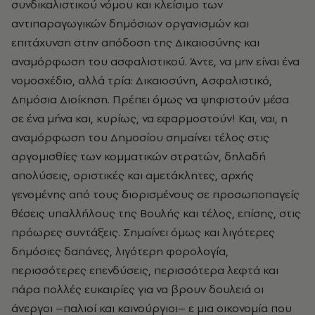
συνδικαλιστικού νόμου και κλείσιμο των
αντιπαραγωγικών δημόσιων οργανισμών και
επιτάχυνση στην απόδοση της Δικαιοσύνης και
αναμόρφωση του ασφαλιστικού. Άντε, να μην είναι ένα
νομοσχέδιο, αλλά τρία: Δικαιοσύνη, Ασφαλιστικό,
Δημόσια Διοίκηση. Πρέπει όμως να ψηφιστούν μέσα
σε ένα μήνα και, κυρίως, να εφαρμοστούν! Και, ναι, η
αναμόρφωση του Δημοσίου σημαίνει τέλος στις
αργομισθίες των κομματικών στρατών, δηλαδή
απολύσεις, οριστικές και αμετάκλητες, αρχής
γενομένης από τους διορισμένους σε προσωποπαγείς
θέσεις υπαλλήλους της Βουλής και τέλος, επίσης, στις
πρόωρες συντάξεις. Σημαίνει όμως και λιγότερες
δημόσιες δαπάνες, λιγότερη φορολογία,
περισσότερες επενδύσεις, περισσότερα λεφτά και
πάρα πολλές ευκαιρίες για να βρουν δουλειά οι
άνεργοι –παλιοί και καινούργιοι– ε μια οικονομία που