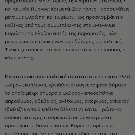
αμοραλισμού. Μετά, όμως, τι; Ακόμα ένα Σύνταγμα, ή
και Λευκός Πύργος; Και μετά; Στις πόσες… λαοσυνάξεις
μένουμε Ευρώπη; Και κυρίως: Πώς προσλαμβάνει ο
καθένας από τους συμμετέχοντες στο «Μένουμε
Ευρώπη» το πλαίσιο αυτής της παραμονής; Πώς
μετατρέπεται η επικοινωνιακή δύναμης σε πολιτική;
Τελικό ζητούμενο, η ενιαία πολιτική εκπροσώπηση, ή
κάνω λάθος;
Για να αποκτήσει πολιτική οντότητα
μια πηγαία αλλά
«χύμα» εκδήλωση, χρειάζονται συγκεκριμένα βήματα
τα οποία μέχρι σήμερα ο «χώρος» αποδείχθηκε
απρόθυμος, αβέβαιος, ανέτοιμος, ανώριμος, ανίκανος
(διαλέξτε όποιο επίθετο θέλετε) να κάνει. Πρώτο και
ουσιαστικότερο, η συμφωνία σε συγκεκριμένα
προτάγματα. Για να μείνουμε Ευρώπη, πρέπει να
φτιάξουμε επιτέλους ένα ευρωπαϊκό κράτος, μια