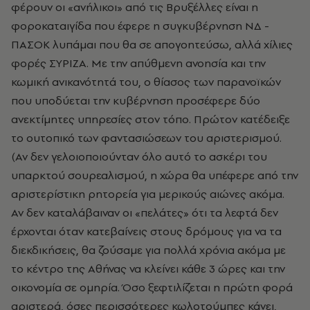
φέρουν οι «ανήλικοι» από τις Βρυξέλλες είναι η
φοροκαταιγίδα που έφερε η συγκυβέρνηση ΝΔ -
ΠΑΣΟΚ λυπάμαι που θα σε απογοητεύσω, αλλά χίλιες
φορές ΣΥΡΙΖΑ. Με την απύθμενη ανοησία και την
κωμική ανικανότητά του, ο θίασος των παρανοϊκών
που υποδύεται την κυβέρνηση προσέφερε δύο
ανεκτίμητες υπηρεσίες στον τόπο. Πρώτον κατέδειξε
το ουτοπικό των φαντασιώσεων του αριστερισμού.
(Αν δεν γελοιοποιούνταν όλο αυτό το ασκέρι του
υπαρκτού σουρεαλισμού, η χώρα θα υπέφερε από την
αριστερίστικη ρητορεία για μερικούς αιώνες ακόμα.
Αν δεν καταλάβαιναν οι «πελάτες» ότι τα λεφτά δεν
έρχονται όταν κατεβαίνεις στους δρόμους για να τα
διεκδικήσεις, θα ζούσαμε για πολλά χρόνια ακόμα με
το κέντρο της Αθήνας να κλείνει κάθε 3 ώρες και την
οικονομία σε ομηρία. Όσο ξεφτιλίζεται η πρώτη φορά
αριστερά, όσες περισσότερες κωλοτούμπες κάνει,