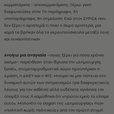
κομματάρχης - αποκομματάρχης; Ξέρω: γιατί
διαφωνούσες στην 7η παράγραφο, 3η
υποπαράγραφο, 8η σημείωση. Ενώ στον ΣΥΡΙΖΑ που
δεν ξέρει η αριστερά τι ποιεί η άκρα αριστερά, μια
χαρά τα βρήκαν όλα τα γκρουπούσκουλα μεταξύ τους
και συνασπίστηκαν.
Ανοίγω μια αναγκαία
–ποιος ξέρει για πόσα χρόνια
ακόμα– παρένθεση: όταν ίδρυσα την «Δημιουργία,
ξανά!», στομεταρρυθμιστικό χώρο προϋπήρχαν η
Δράση, η ΔΗΣΥ και η ΦΙΣ. Μπορεί να μην πίστευα στη
δυναμική αυτών των σχηματισμών (για διαφορετικούς
λόγους για τον καθένα) αλλά ουδέποτε αγνόησα την
ύπαρξή τους ή καμώθηκα ότι «πρώτοι εμείς το είπαμε
αυτό». Μολονότι το slogan της «Δημιουργίας» ήταν
«πολιτική χωρίς πολιτικούς» από την πρώτη στιγμή