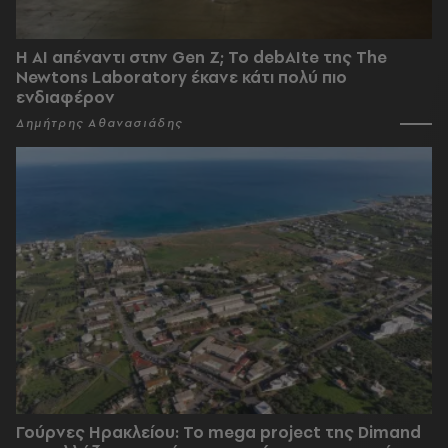
Η AI απέναντι στην Gen Z; Το debAIte της The
Newtons Laboratory έκανε κάτι πολύ πιο
ενδιαφέρον
Δημήτρης Αθανασιάδης
Γούρνες Ηρακλείου: To mega project της Dimand