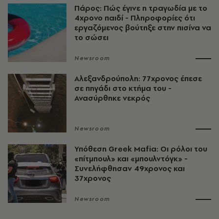
Πάρος: Πώς έγινε η τραγωδία με το
4χρονο παιδί - Πληροφορίες ότι
εργαζόμενος βούτηξε στην πισίνα να
το σώσει
Newsroom
Αλεξανδρούπολη: 77χρονος έπεσε
σε πηγάδι στο κτήμα του -
Ανασύρθηκε νεκρός
Newsroom
Υπόθεση Greek Mafia: Οι ρόλοι του
«πίτμπουλ» και «μπουλντόγκ» -
Συνελήφθησαν 49χρονος και
37χρονος
Newsroom