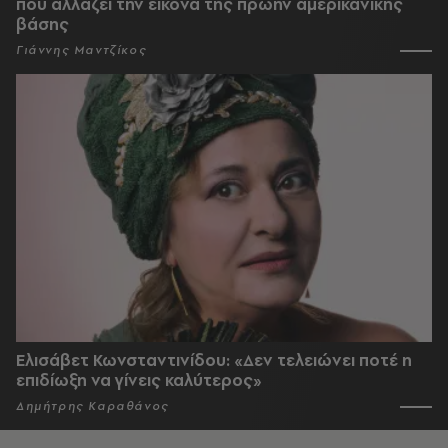
που αλλάζει την εικόνα της πρώην αμερικανικής
βάσης
Γιάννης Μαντζίκος
Ελισάβετ Κωνσταντινίδου: «Δεν τελειώνει ποτέ η
επιδίωξη να γίνεις καλύτερος»
Δημήτρης Καραθάνος