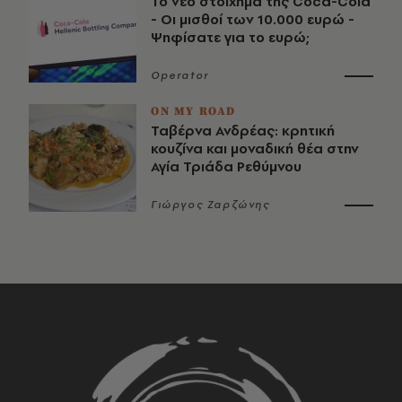
Το νέο στοίχημα της Coca-Cola
- Οι μισθοί των 10.000 ευρώ -
Ψηφίσατε για το ευρώ;
Operator
ON MY ROAD
Ταβέρνα Ανδρέας: κρητική
κουζίνα και μοναδική θέα στην
Αγία Τριάδα Ρεθύμνου
Γιώργος Ζαρζώνης