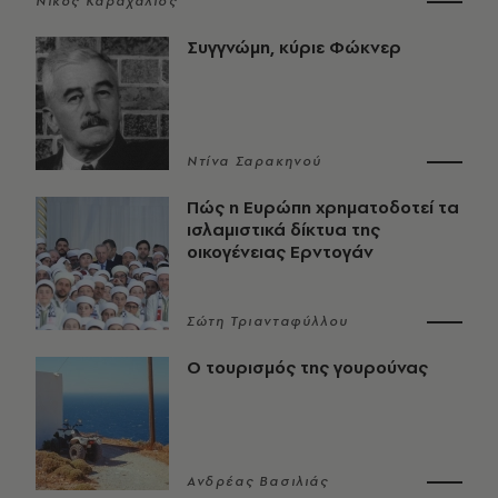
Νίκος Καραχάλιος
Συγγνώμη, κύριε Φώκνερ
Ντίνα Σαρακηνού
Πώς η Ευρώπη χρηματοδοτεί τα
ισλαμιστικά δίκτυα της
οικογένειας Ερντογάν
Σώτη Τριανταφύλλου
Ο τουρισμός της γουρούνας
Ανδρέας Βασιλιάς