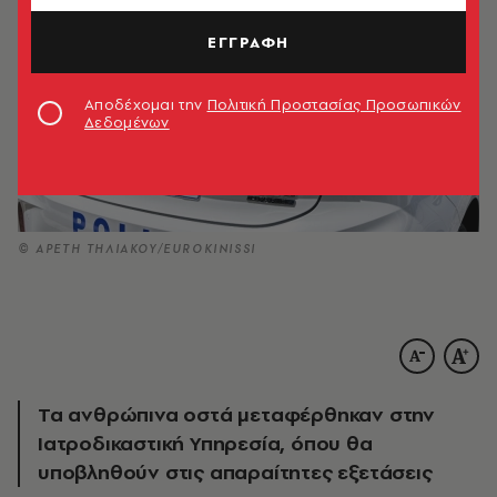
ΕΓΓΡΑΦΗ
Αποδέχομαι την
Πολιτική Προστασίας Προσωπικών
Δεδομένων
© ΑΡΕΤΗ ΤΗΛΙΑΚΟΥ/EUROKINISSI
Τα ανθρώπινα οστά μεταφέρθηκαν στην
Ιατροδικαστική Υπηρεσία, όπου θα
υποβληθούν στις απαραίτητες εξετάσεις