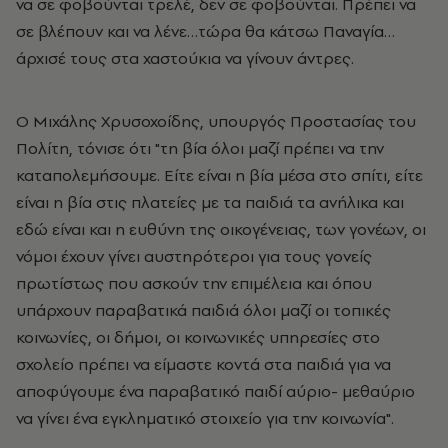
να σε φοβούνται τρελέ, δεν σε φοβούνται. Πρέπει να
σε βλέπουν και να λένε…τώρα θα κάτσω Παναγία…
άρχισέ τους στα χαστούκια να γίνουν άντρες.
Ο Μιχάλης Χρυσοχοίδης, υπουργός Προστασίας του
Πολίτη, τόνισε ότι "τη βία όλοι μαζί πρέπει να την
καταπολεμήσουμε. Είτε είναι η βία μέσα στο σπίτι, είτε
είναι η βία στις πλατείες με τα παιδιά τα ανήλικα και
εδώ είναι και η ευθύνη της οικογένειας, των γονέων, οι
νόμοι έχουν γίνει αυστηρότεροι για τους γονείς
πρωτίστως που ασκούν την επιμέλεια και όπου
υπάρχουν παραβατικά παιδιά όλοι μαζί οι τοπικές
κοινωνίες, οι δήμοι, οι κοινωνικές υπηρεσίες στο
σχολείο πρέπει να είμαστε κοντά στα παιδιά για να
αποφύγουμε ένα παραβατικό παιδί αύριο- μεθαύριο
να γίνει ένα εγκληματικό στοιχείο για την κοινωνία".