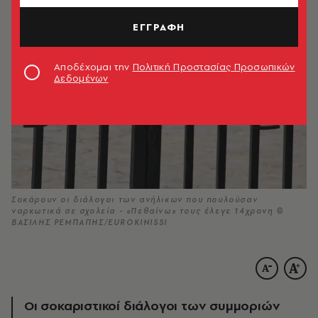
ΕΓΓΡΑΦΗ
Αποδέχομαι την
Πολιτική Προστασίας Προσωπικών
Δεδομένων
Σοκάρουν οι διάλογοι των ανήλικων που πουλούσαν
ναρκωτικά σε σχολεία - «Πεθαίνω» τους έλεγε 14χρονη ©
ΒΑΣΙΛΗΣ ΡΕΜΠΑΠΗΣ/EUROKINISSI
Oι σοκαριστικοί διάλογοι των συμμοριών