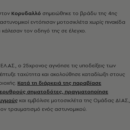
 στον
Κορυδαλλό
σημειώθηκε το βράδυ της 4ης
ι αστυνομικοί εντόπισαν μοτοσικλέτα χωρίς πινακίδα
 κάλεσαν τον οδηγό της σε έλεγχο.
ΕΛ.ΑΣ., ο 25χρονος αγνόησε τις υποδείξεις των
νέπτυξε ταχύτητα και ακολούθησε καταδίωξη στους
ριοχής.
Κατά τη διάρκειά της παραβίασε
 ερυθρούς σηματοδότες, πραγματοποίησε
λιγμούς
και εμβόλισε μοτοσικλέτα της Ομάδας ΔΙ.ΑΣ.,
ον τραυματισμό ενός αστυνομικού.