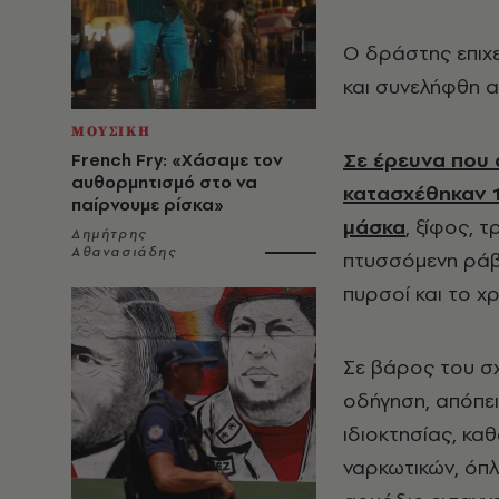
Ο δράστης επιχε
και συνελήφθη α
ΜΟΥΣΙΚΗ
Σε έρευνα που 
French Fry: «Χάσαμε τον
αυθορμητισμό στο να
κατασχέθηκαν 1
παίρνουμε ρίσκα»
μάσκα
, ξίφος, 
Δημήτρης
Αθανασιάδης
πτυσσόμενη ράβδο
πυρσοί και το χ
Σε βάρος του σχ
οδήγηση, απόπει
ιδιοκτησίας, κα
ναρκωτικών, όπ