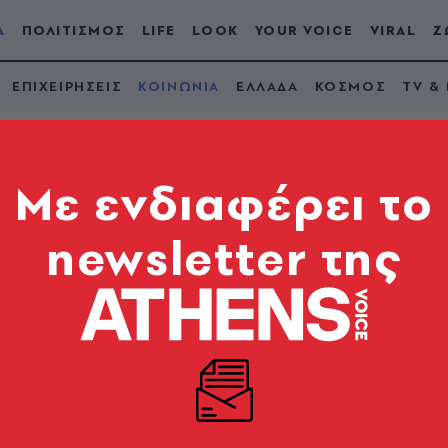
Α
ΠΟΛΙΤΙΣΜΟΣ
LIFE
LOOK
YOUR VOICE
VIRAL
Ζ
ΕΠΙΧΕΙΡΗΣΕΙΣ
ΚΟΙΝΩΝΙΑ
ΕΛΛΑΔΑ
ΚΟΣΜΟΣ
TV &
Mε ενδιαφέρει το
newsletter της
ια καταδίωξη με
νομικού της ΔΙ.ΑΣ.
κή μηχανή - Βρέθηκαν ναρκωτικά και όπλα