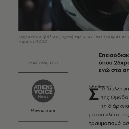
25χρονος εμβόλισε μηχανή της ΔΙ.ΑΣ. και τραυμάτισ
Myrillas/SOOC
Επεισοδια
όπου 25χρο
09.06.2026, 15:25
ενώ στο σπ
Σ
τη σύλληψη
της Ομάδας
τη διάρκει
Newsroom
μοτοσικλέτα τη
τραυματισμό ασ