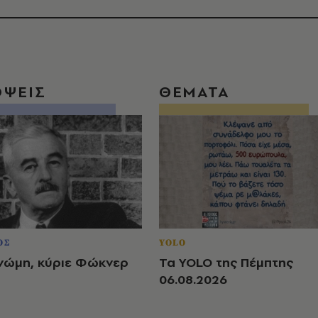
ΟΨΕΙΣ
ΘΕΜΑΤΑ
ΟΣ
YOLO
νώμη, κύριε Φώκνερ
Τα YOLO της Πέμπτης
06.08.2026