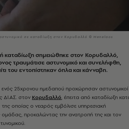
ε αστυνομικό σε καταδίωξη στον Κορυδαλλό © Menelaos
κή καταδίωξη σημειώθηκε στον Κορυδαλλό,
νος τραυμάτισε αστυνομικό και συνελήφθη,
ίτι του εντοπίστηκαν όπλα και κάνναβη.
 ενός 25χρονου ημεδαπού προχώρησαν αστυνομικοί
 ΔΙ.ΑΣ. στον
Κορυδαλλό
, έπειτα από καταδίωξη κατ
α της οποίας ο νεαρός εμβόλισε υπηρεσιακή
ς ομάδας, προκαλώντας την ανατροπή της και τον
τυνομικού.