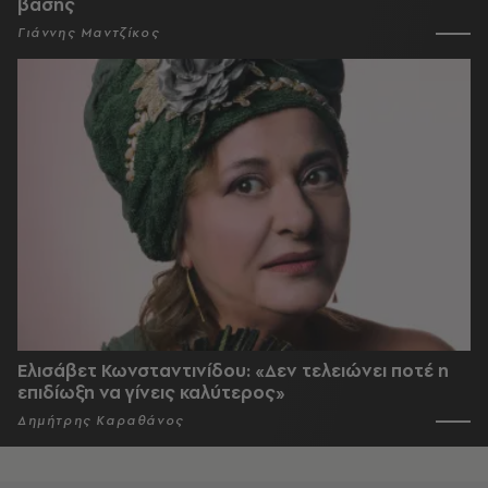
βάσης
Γιάννης Μαντζίκος
Ελισάβετ Κωνσταντινίδου: «Δεν τελειώνει ποτέ η
επιδίωξη να γίνεις καλύτερος»
Δημήτρης Καραθάνος