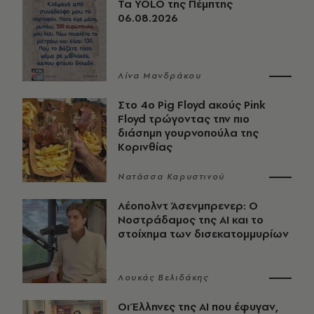
Τα YOLO της Πέμπτης
06.08.2026
Λίνα Μανδράκου
Στο 4ο Pig Floyd ακούς Pink
Floyd τρώγοντας την πιο
διάσημη γουρνοπούλα της
Κορινθίας
Νατάσσα Καρυστινού
Λέοπολντ Άσενμπρενερ: Ο
Νοστράδαμος της AI και το
στοίχημα των δισεκατομμυρίων
Λουκάς Βελιδάκης
Οι Έλληνες της ΑΙ που έφυγαν,