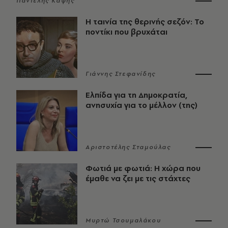
Παντελής Καψής
Η ταινία της θερινής σεζόν: Το
ποντίκι που βρυχάται
Γιάννης Στεφανίδης
Ελπίδα για τη Δημοκρατία,
ανησυχία για το μέλλον (της)
Αριστοτέλης Σταμούλας
Φωτιά με φωτιά: Η χώρα που
έμαθε να ζει με τις στάχτες
Μυρτώ Τσουμαλάκου