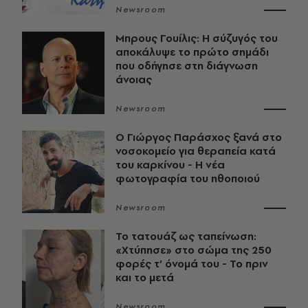
Newsroom
Μπρους Γουίλις: Η σύζυγός του
αποκάλυψε το πρώτο σημάδι
που οδήγησε στη διάγνωση
άνοιας
Newsroom
O Γιώργος Παράσχος ξανά στο
νοσοκομείο για θεραπεία κατά
του καρκίνου - Η νέα
φωτογραφία του ηθοποιού
Newsroom
Το τατουάζ ως ταπείνωση:
«Χτύπησε» στο σώμα της 250
φορές τ’ όνομά του - Το πριν
και το μετά
Newsroom