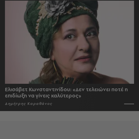
Ελισάβετ Κωνσταντινίδου: «Δεν τελειώνει ποτέ η
επιδίωξη να γίνεις καλύτερος»
Δημήτρης Καραθάνος