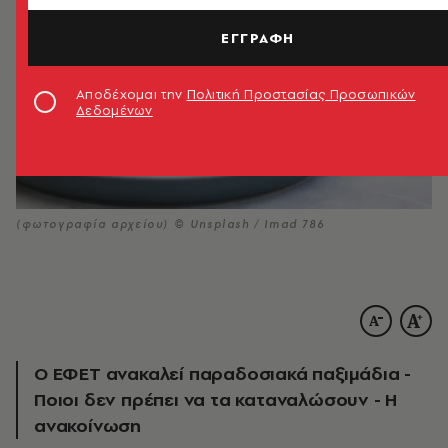
ΕΓΓΡΑΦΗ
Αποδέχομαι την
Πολιτική Προστασίας Προσωπικών
Δεδομένων
(φωτογραφία αρχείου) © Unsplash / Imad 786
Ο ΕΦΕΤ ανακαλεί παραδοσιακά παξιμάδια -
Ποιοι δεν πρέπει να τα καταναλώσουν - Η
ανακοίνωση