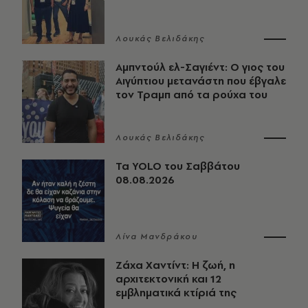
Λουκάς Βελιδάκης
Αμπντούλ ελ-Σαγιέντ: Ο γιος του
Αιγύπτιου μετανάστη που έβγαλε
τον Τραμπ από τα ρούχα του
Λουκάς Βελιδάκης
Τα YOLO του Σαββάτου
08.08.2026
Λίνα Μανδράκου
Ζάχα Χαντίντ: Η ζωή, η
αρχιτεκτονική και 12
εμβληματικά κτίριά της