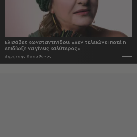
Ελισάβετ Κωνσταντινίδου: «Δεν τελειώνει ποτέ η
επιδίωξη να γίνεις καλύτερος»
Δημήτρης Καραθάνος