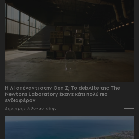
Η AI απέναντι στην Gen Z; Το debAIte της The
Newtons Laboratory έκανε κάτι πολύ πιο
ενδιαφέρον
Δημήτρης Αθανασιάδης