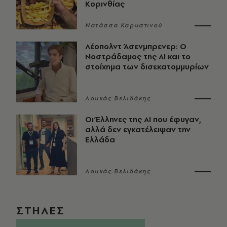
Κορινθίας
Νατάσσα Καρυστινού
Λέοπολντ Άσενμπρενερ: Ο
Νοστράδαμος της AI και το
στοίχημα των δισεκατομμυρίων
Λουκάς Βελιδάκης
Οι Έλληνες της ΑΙ που έφυγαν,
αλλά δεν εγκατέλειψαν την
Ελλάδα
Λουκάς Βελιδάκης
ΣΤΗΛΕΣ