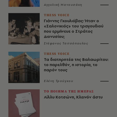
Αγγελική Μανουσάκη
THESS VOICE
Γιάννης Γκουλιόβας: Ήταν ο
«Σαλονικιός» του τραγουδιού
που ερμήνευε ο Στράτος
Διονυσίου;
Στέφανος Τσιτσόπουλος
THESS VOICE
Τα διατηρητέα της Βαλαωρίτου:
το παρελθόν, η ιστορία, το
παρόν τους
Ελένη Τρούγκου
ΤΟ ΠΟΙΗΜΑ ΤΗΣ ΗΜΕΡΑΣ
Λίλλυ Κοτσώνη, Κλεινόν άστυ