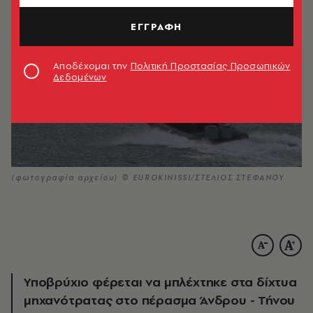
ΕΓΓΡΑΦΗ
Αποδέχομαι την
Πολιτική Προστασίας Προσωπικών
Δεδομένων
(φωτογραφία αρχείου) © EUROKINISSI/ΣΤΕΛΙΟΣ ΣΤΕΦΑΝΟΥ
Υποβρύχιο φέρεται να μπλέχτηκε στα δίχτυα
μηχανότρατας στο πέρασμα Άνδρου - Τήνου