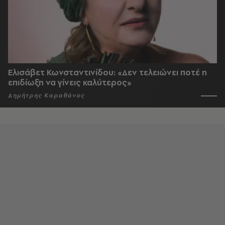
Ελισάβετ Κωνσταντινίδου: «Δεν τελειώνει ποτέ η
επιδίωξη να γίνεις καλύτερος»
Δημήτρης Καραθάνος