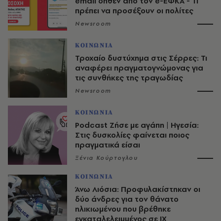
email δήθεν από τον e-ΕΦΚΑ - Τι
πρέπει να προσέξουν οι πολίτες
Newsroom
ΚΟΙΝΩΝΙΑ
Τροχαίο δυστύχημα στις Σέρρες: Τι
αναφέρει πραγματογνώμονας για
τις συνθήκες της τραγωδίας
Newsroom
ΚΟΙΝΩΝΙΑ
Podcast Ζήσε με αγάπη | Ηγεσία:
Στις δυσκολίες φαίνεται ποιος
πραγματικά είσαι
Ξένια Κούρτογλου
ΚΟΙΝΩΝΙΑ
Άνω Λιόσια: Προφυλακίστηκαν οι
δύο άνδρες για τον θάνατο
ηλικιωμένου που βρέθηκε
εγκαταλελειμμένος σε ΙΧ