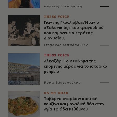
Αγγελική Μανουσάκη
THESS VOICE
Γιάννης Γκουλιόβας: Ήταν ο
«Σαλονικιός» του τραγουδιού
που ερμήνευε ο Στράτος
Διονυσίου;
Στέφανος Τσιτσόπουλος
THESS VOICE
Αλκαζάρ: Το στοίχημα της
επόμενης μέρας για το ιστορικό
μνημείο
Βάσω Βλαχοπούλου
ON MY ROAD
Ταβέρνα Ανδρέας: κρητική
κουζίνα και μοναδική θέα στην
Αγία Τριάδα Ρεθύμνου