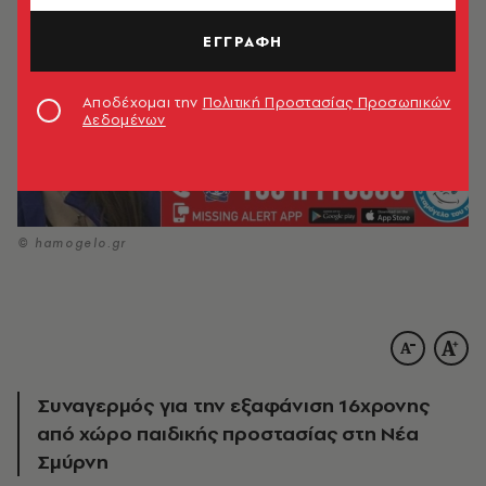
ΕΓΓΡΑΦΗ
Αποδέχομαι την
Πολιτική Προστασίας Προσωπικών
Δεδομένων
© hamogelo.gr
Συναγερμός για την εξαφάνιση 16χρονης
από χώρο παιδικής προστασίας στη Νέα
Σμύρνη