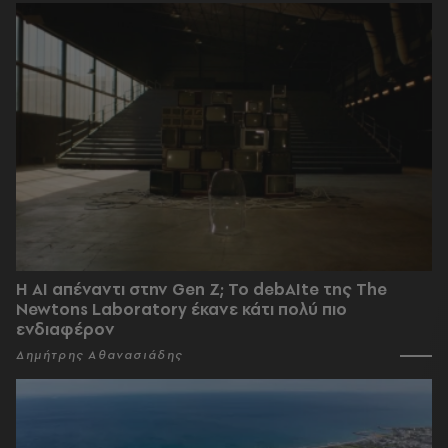
Η AI απέναντι στην Gen Z; Το debAIte της The
Newtons Laboratory έκανε κάτι πολύ πιο
ενδιαφέρον
Δημήτρης Αθανασιάδης