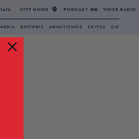
ΩΔΙΑ
CITY GUIDE
PODCAST
VOICE RADIO
 MEDIA
SHOWBIZ
ΑΘΛΗΤΙΣΜΟΣ
ΣΚΙΤΣΑ
COVID 19
νης
ει ο