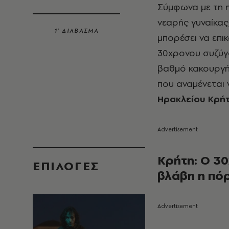
Σύμφωνα με τη n
νεαρής γυναίκας
1’ ΔΙΑΒΑΣΜΑ
μπορέσει να επι
30χρονου συζύγο
βαθμό κακουργή
που αναμένεται 
Ηρακλείου Κρή
Κρήτη: Ο 30
EΠΙΛΟΓΈΣ
βλάβη η πό