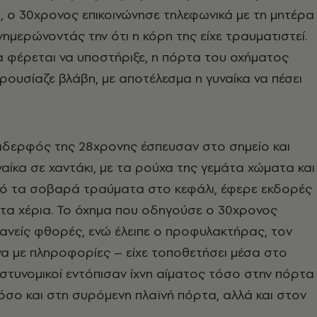
 ο 30χρονος επικοινώνησε τηλεφωνικά με τη μητέρα
νημερώνοντάς την ότι η κόρη της είχε τραυματιστεί.
 φέρεται να υποστήριξε, η πόρτα του οχήματος
αρουσίαζε βλάβη, με αποτέλεσμα η γυναίκα να πέσει
αδερφός της 28χρονης έσπευσαν στο σημείο και
ναίκα σε χαντάκι, με τα ρούχα της γεμάτα χώματα και
πό τα σοβαρά τραύματα στο κεφάλι, έφερε εκδορές
στα χέρια. Το όχημα που οδηγούσε ο 30χρονος
ανείς φθορές, ενώ έλειπε ο προφυλακτήρας, τον
α με πληροφορίες – είχε τοποθετήσει μέσα στο
αστυνομικοί εντόπισαν ίχνη αίματος τόσο στην πόρτα
σο και στη συρόμενη πλαϊνή πόρτα, αλλά και στον