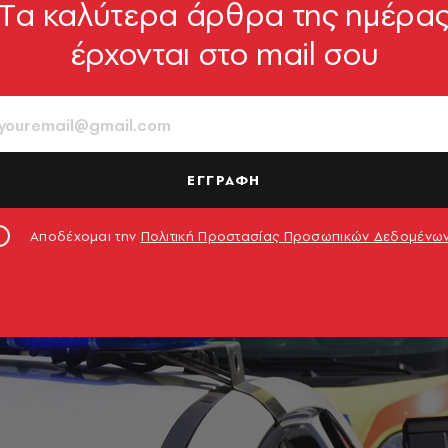
Tα καλύτερα άρθρα της ημέρα
έρχονται στο mail σου
ΕΓΓΡΑΦΗ
Αποδέχομαι την
Πολιτική Προστασίας Προσωπικών Δεδομένω