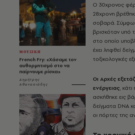
Ο 30χρονος φέρε
28χρονη βρέθηκ
σοβαρά. Σύμφωνα
βρισκόταν υπό 
στο οποίο υποβ
έχει ληφθεί δεί
ΜΟΥΣΙΚΗ
τοξικολογικές εξ
French Fry: «Χάσαμε τον
αυθορμητισμό στο να
παίρνουμε ρίσκα»
Οι Αρχές εξετά
Δημήτρης
Αθανασιάδης
ενέργειας
, κάτ
ασκήθηκε εις βά
δείγματα DNA κα
οι πόρτες της 
Το χρονικό