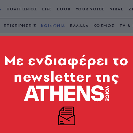
Α
ΠΟΛΙΤΙΣΜΟΣ
LIFE
LOOK
YOUR VOICE
VIRAL
Ζ
ΕΠΙΧΕΙΡΗΣΕΙΣ
ΚΟΙΝΩΝΙΑ
ΕΛΛΑΔΑ
ΚΟΣΜΟΣ
TV &
Mε ενδιαφέρει το
newsletter της
αράσυρση της 28χρο
χε βλάβη η πόρτα» λέ
ρωποκτονίας