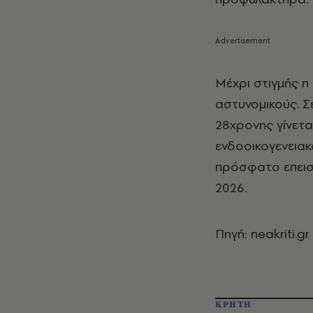
Μέχρι στιγμής η
αστυνομικούς. 
28χρονης γίνετα
ενδοοικογενειακ
πρόσφατο επεισό
2026.
Πηγή: neakriti.gr
ΚΡΗΤΗ