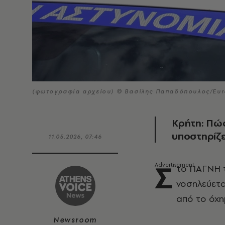
(φωτογραφία αρχείου) © Βασίλης Παπαδόπουλος/Euro
Κρήτη: Πώς
υποστηρίζε
11.05.2026, 07:46
Σ
το ΠΑΓΝΗ 
νοσηλεύετα
από το όχη
Newsroom