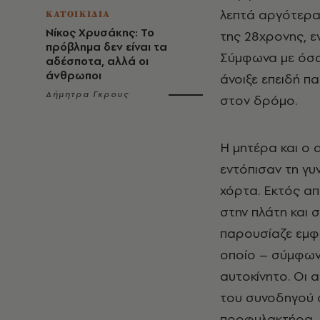
λεπτά αργότερα,
ΚΑΤΟΙΚΙΔΙΑ
Νίκος Χρυσάκης: Το
της 28χρονης, ε
πρόβλημα δεν είναι τα
Σύμφωνα με όσα
αδέσποτα, αλλά οι
άνθρωποι
άνοιξε επειδή π
Δήμητρα Γκρους
στον δρόμο.
Η μητέρα και ο 
εντόπισαν τη γυ
χόρτα. Εκτός α
στην πλάτη και 
παρουσίαζε εμφ
οποίο – σύμφων
αυτοκίνητο. Οι 
του συνοδηγού ό
προφυλακτήρα.