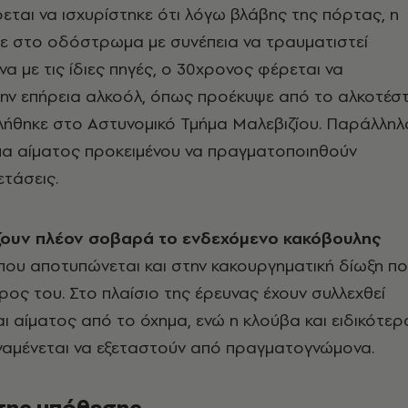
ται να ισχυρίστηκε ότι λόγω βλάβης της πόρτας, η
ε στο οδόστρωμα με συνέπεια να τραυματιστεί
 με τις ίδιες πηγές, ο 30χρονος φέρεται να
την επήρεια αλκοόλ, όπως προέκυψε από το αλκοτέσ
λήθηκε στο Αστυνομικό Τμήμα Μαλεβιζίου. Παράλληλ
γμα αίματος προκειμένου να πραγματοποιηθούν
ετάσεις.
ζουν πλέον σοβαρά το ενδεχόμενο κακόβουλης
ι που αποτυπώνεται και στην κακουργηματική δίωξη π
ρος του. Στο πλαίσιο της έρευνας έχουν συλλεχθεί
ι αίματος από το όχημα, ενώ η κλούβα και ειδικότερ
αναμένεται να εξεταστούν από πραγματογνώμονα.
 της υπόθεσης